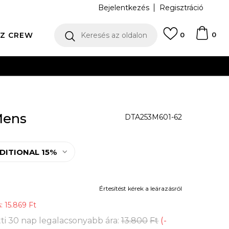
Bejelentkezés
Regisztráció
0
Z CREW
Keresés az oldalon
0
N
Mens
DTA253M601-62
DITIONAL 15%
Értesítést kérek a leárazásról
s:
15.869
Ft
ti 30 nap legalacsonyabb ára:
13.800
Ft
(
-