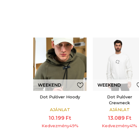
WEEKEND
WEEKEND
OFFER
OFFER
Dot Pulóver Hoody
Dot Pulóver
Crewneck
ADDITIONAL 15%
ADDITIONAL 15%
AJÁNLAT
AJÁNLAT
10.199
Ft
13.089
Ft
Kedvezmény
49
%
Kedvezmény
41
%