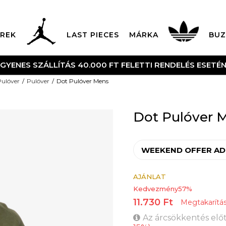
REK
LAST PIECES
MÁRKA
BUZ
NGYENES SZÁLLÍTÁS 40.000 FT FELETTI RENDELÉS ESETÉ
Pulóver
Pulóver
Dot Pulóver Mens
Dot Pulóver 
WEEKEND OFFER AD
AJÁNLAT
Kedvezmény
57
%
11.730
Ft
Megtakarítá
Az árcsökkentés előt