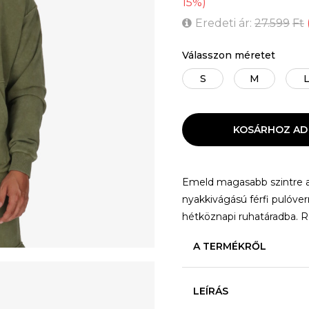
15
%
)
Eredeti ár:
27.599
Ft
Válasszon méretet
S
M
KOSÁRHOZ AD
Emeld magasabb szintre a 
nyakkivágású férfi pulóverr
hétköznapi ruhatáradba. 
A TERMÉKRŐL
LEÍRÁS