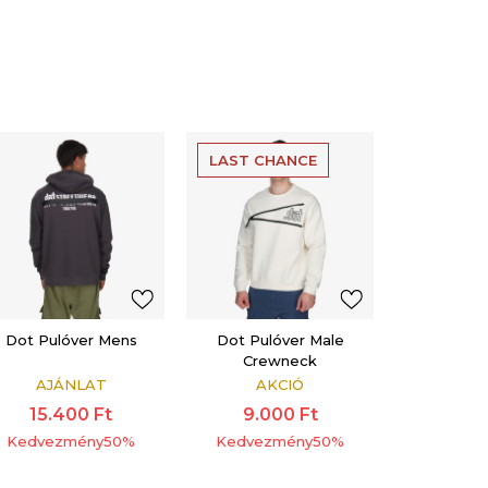
LAST CHANCE
Dot Pulóver Mens
Dot Pulóver Male
Crewneck
AJÁNLAT
AKCIÓ
15.400
Ft
9.000
Ft
Kedvezmény
50
%
Kedvezmény
50
%