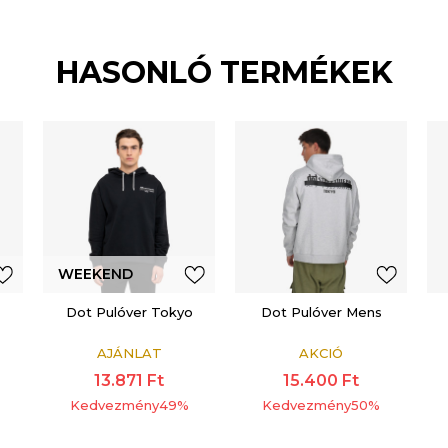
HASONLÓ TERMÉKEK
WEEKEND
OFFER
Dot Pulóver Tokyo
Dot Pulóver Mens
ADDITIONAL 15%
AJÁNLAT
AKCIÓ
13.871
Ft
15.400
Ft
Kedvezmény
49
%
Kedvezmény
50
%