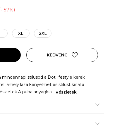
(
-
57
%
)
L
XL
2XL
KEDVENC
mindennapi stílusod a Dot lifestyle kerek
el, amely laza kényelmet és stílust kínál a
Részletek A puha anyagkia
...
Részletek