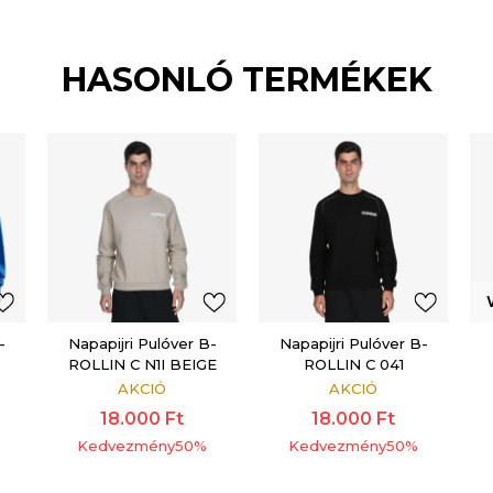
HASONLÓ TERMÉKEK
-
Napapijri Pulóver B-
Napapijri Pulóver B-
ROLLIN C N1I BEIGE
ROLLIN C 041
ROCKY
BLACK
AKCIÓ
AKCIÓ
18.000
Ft
18.000
Ft
Kedvezmény
50
%
Kedvezmény
50
%