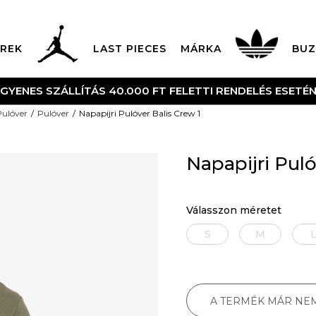
REK
LAST PIECES
MÁRKA
BUZ
NGYENES SZÁLLÍTÁS 40.000 FT FELETTI RENDELÉS ESETÉ
Pulóver
Pulóver
Napapijri Pulóver Balis Crew 1
Napapijri Puló
Válasszon méretet
S
M
A TERMÉK MÁR NE