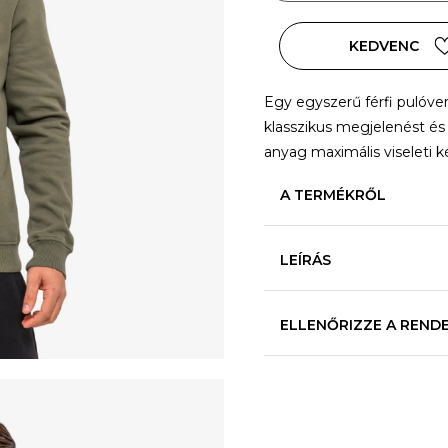
KEDVENC
Egy egyszerű férfi pulóver, 
klasszikus megjelenést é
anyag maximális viseleti k
A TERMÉKRŐL
LEÍRÁS
ELLENŐRIZZE A REND