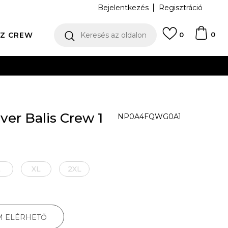
Bejelentkezés
Regisztráció
0
Z CREW
Keresés az oldalon
0
N
ver Balis Crew 1
NP0A4FQWG0A1
L
XL
2XL
M ELÉRHETŐ