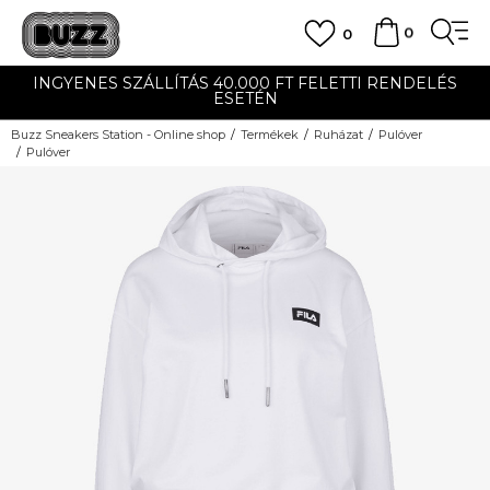
0
0
INGYENES SZÁLLÍTÁS 40.000 FT FELETTI RENDELÉS
ESETÉN
Buzz Sneakers Station - Online shop
Termékek
Ruházat
Pulóver
Pulóver