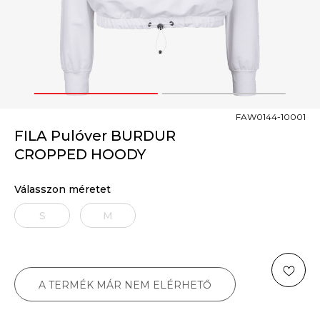
1
2
FAW0144-10001
FILA Pulóver BURDUR
CROPPED HOODY
Válasszon méretet
S
M
A TERMÉK MÁR NEM ELÉRHETŐ