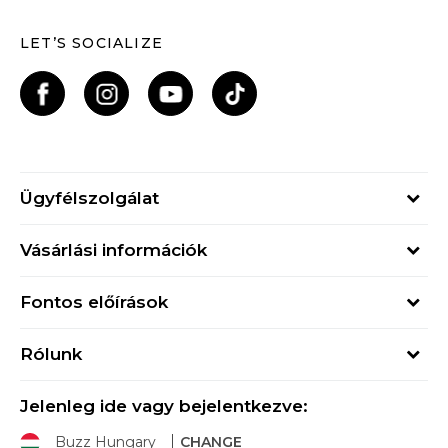
LET’S SOCIALIZE
Ügyfélszolgálat
Hétfő - Péntek
Vásárlási információk
09h - 17h
Rendelés állapota
online@buzzsneakers.hu
Fontos előírások
Szállítási információk
+36 1 765 4 765
Általános szerződési feltételek
Visszatérítések
Rólunk
Adatvédelmi politika
Panaszok
Buzz concept
Sport & Bonus szabályzata
Ajándékkártya
Jelenleg ide vagy bejelentkezve:
Buzz márkák
Buzz Hungary
CHANGE