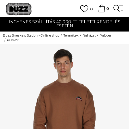
0
0
INGYENES SZÁLLÍTÁS 40.000 FT FELETTI RENDELÉS
ESETÉN
Buzz Sneakers Station - Online shop
Termékek
Ruházat
Pulóver
Pulóver