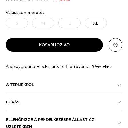
Válasszon méretet
S
M
L
XL
KOSÁRHOZ AD
A Sprayground Block Party férfi pulóver s
...
Részletek
A TERMÉKRŐL
LEÍRÁS
ELLENŐRIZZE A RENDELKEZÉSRE ÁLLÁST AZ
ÜZLETEKBEN