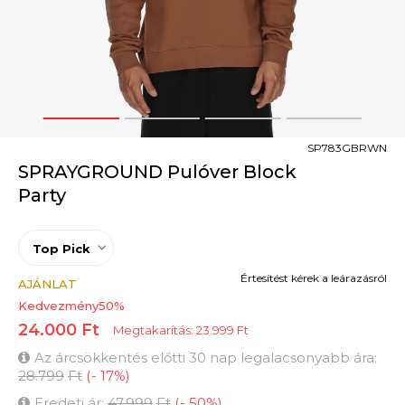
1
2
3
4
SP783GBRWN
SPRAYGROUND Pulóver Block
Party
Top Pick
Értesítést kérek a leárazásról
AJÁNLAT
Kedvezmény
50
%
24.000
Ft
Megtakarítás:
23.999
Ft
Az árcsökkentés előtti 30 nap legalacsonyabb ára:
28.799
Ft
(
-
17
%
)
Eredeti ár:
47.999
Ft
(
-
50
%
)