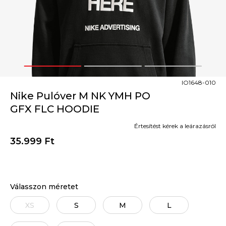
1
2
3
IO1648-010
Nike Pulóver M NK YMH PO
GFX FLC HOODIE
Értesítést kérek a leárazásról
35.999
Ft
Válasszon méretet
XS
S
M
L