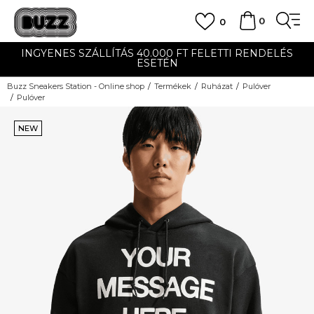
0
0
INGYENES SZÁLLÍTÁS 40.000 FT FELETTI RENDELÉS
ESETÉN
Buzz Sneakers Station - Online shop
Termékek
Ruházat
Pulóver
Pulóver
NEW