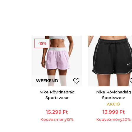
-15%
WEEKEND
OFFER
Nike Rövidnadrág
Nike Rövidnadrág
Sportswear
Sportswear
AKCIÓ
15.299
Ft
13.999
Ft
Kedvezmény
15
%
Kedvezmény
30
%