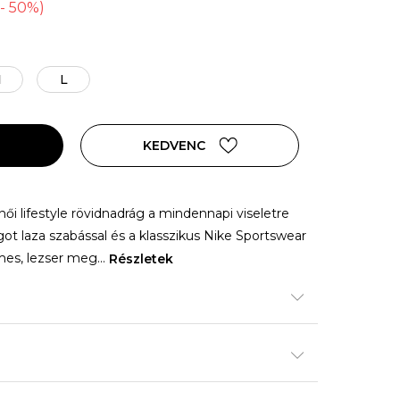
-
50
%
)
M
L
KEDVENC
ői lifestyle rövidnadrág a mindennapi viseletre
got laza szabással és a klasszikus Nike Sportswear
lmes, lezser meg
...
Részletek