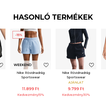
HASONLÓ TERMÉKEK
-15%
WEEKEND
Nike Rövidnadrág
Nike Rövidnadrág
OFFER
Sportswear
Sportswear
AJÁNLAT
11.899
Ft
9.799
Ft
Kedvezmény
15
%
Kedvezmény
30
%