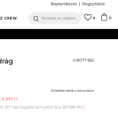
Bejelentkezés
Regisztráció
0
Z CREW
Keresés az oldalon
0
N
drág
IU9077-652
Értesítést kérek a leárazásról
s:
8.999
Ft
ti 30 nap legalacsonyabb ára:
10.799
Ft
(
-