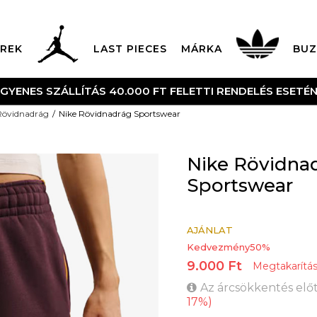
REK
LAST PIECES
MÁRKA
BUZ
NGYENES SZÁLLÍTÁS 40.000 FT FELETTI RENDELÉS ESETÉ
Rövidnadrág
Nike Rövidnadrág Sportswear
Nike Rövidna
Sportswear
AJÁNLAT
Kedvezmény
50
%
9.000
Ft
Megtakarítá
Az árcsökkentés előt
17
%
)