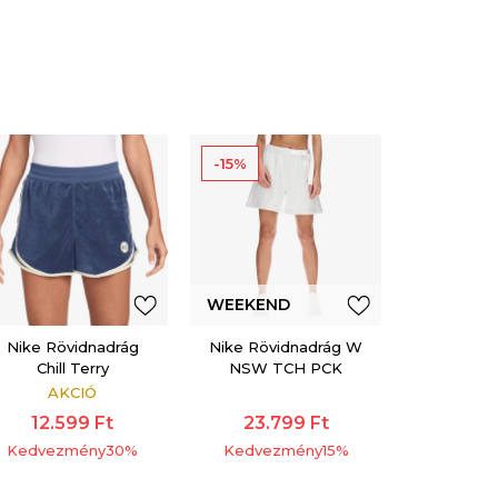
-15%
WEEKEND
OFFER
Nike Rövidnadrág
Nike Rövidnadrág W
Chill Terry
NSW TCH PCK
SHORT AOJ HR
AKCIÓ
12.599
Ft
23.799
Ft
Kedvezmény
30
%
Kedvezmény
15
%