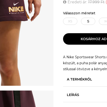
Eredeti ár:
17.999
Ft
(
Válasszon méretet
XS
S
KOSÁRHOZ AD
A Nike Sportswear Shorts n
készült, a puha polár anya
stílussal ötvözve a kénye
A TERMÉKRŐL
LEÍRÁS