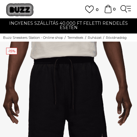
0
0
INGYENES SZÁLLÍTÁS 40.000 FT FELETTI RENDELÉS
ESETÉN
Buzz Sneakers Station - Online shop
Termékek
Ruházat
Rövidnadrág
-15%