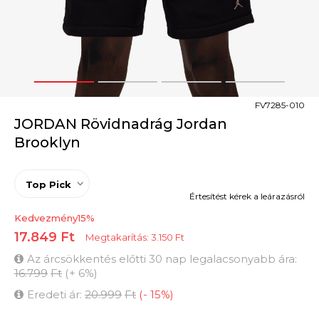
1
2
3
4
FV7285-010
JORDAN Rövidnadrág Jordan
Brooklyn
Top Pick
Értesítést kérek a leárazásról
Kedvezmény
15
%
17.849
Ft
Megtakarítás:
3.150
Ft
Az árcsökkentés előtti 30 nap legalacsonyabb ára:
16.799
Ft
(
+
6
%
)
Eredeti ár:
20.999
Ft
(
-
15
%
)