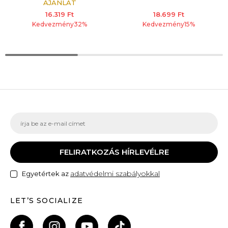
AJÁNLAT
16.319
Ft
18.699
Ft
Kedvezmény
32
%
Kedvezmény
15
%
FELIRATKOZÁS HÍRLEVÉLRE
adatvédelmi szabályokkal
Egyetértek az
LET’S SOCIALIZE