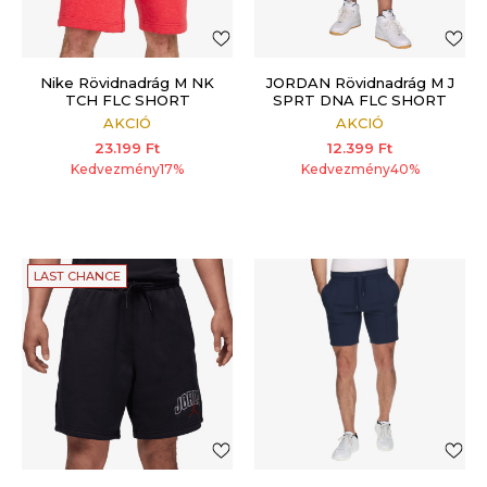
Nike Rövidnadrág M NK
JORDAN Rövidnadrág M J
TCH FLC SHORT
SPRT DNA FLC SHORT
AKCIÓ
AKCIÓ
23.199
Ft
12.399
Ft
Kedvezmény
17
%
Kedvezmény
40
%
LAST CHANCE