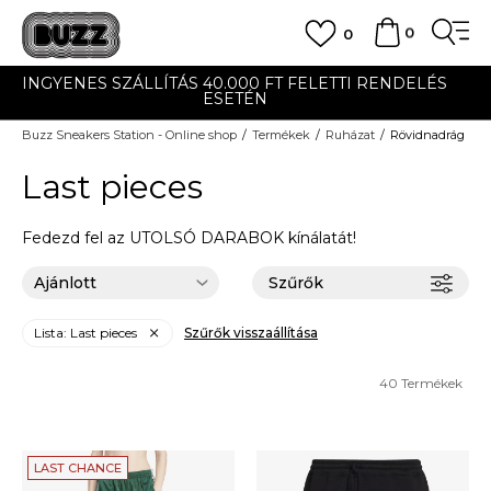
0
0
I RENDELÉS
UTÁNVÉTES ÉS BANKKÁRTYÁS FIZE
Buzz Sneakers Station - Online shop
Termékek
Ruházat
Rövidnadrág
Last pieces
Fedezd fel az UTOLSÓ DARABOK kínálatát!
Szűrők
Lista: Last pieces
Szűrők visszaállítása
40
Termékek
LAST CHANCE