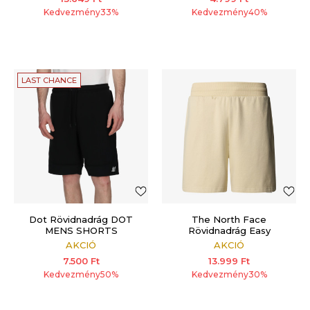
Kedvezmény
33
%
Kedvezmény
40
%
LAST CHANCE
Dot Rövidnadrág DOT
The North Face
MENS SHORTS
Rövidnadrág Easy
AKCIÓ
AKCIÓ
7.500
Ft
13.999
Ft
Kedvezmény
50
%
Kedvezmény
30
%