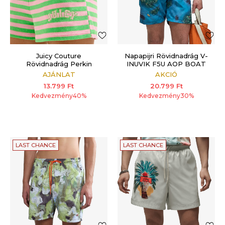
Juicy Couture
Napapijri Rövidnadrág V-
Rövidnadrág Perkin
INUVIK F5U AOP BOAT
F5U
AJÁNLAT
AKCIÓ
13.799
Ft
20.799
Ft
Kedvezmény
40
%
Kedvezmény
30
%
LAST CHANCE
LAST CHANCE