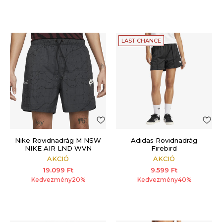
LAST CHANCE
Nike Rövidnadrág M NSW
Adidas Rövidnadrág
NIKE AIR LND WVN
Firebird
SHORT
AKCIÓ
AKCIÓ
19.099
Ft
9.599
Ft
Kedvezmény
20
%
Kedvezmény
40
%