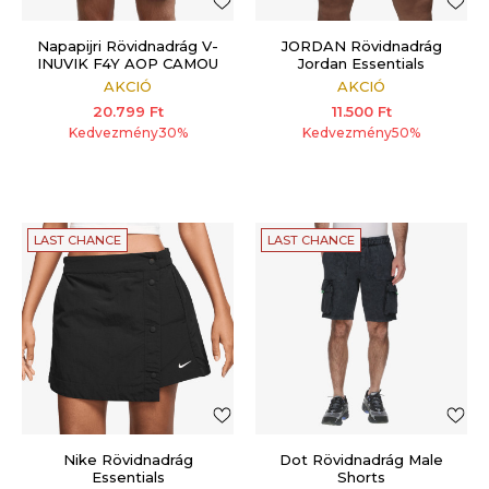
Napapijri Rövidnadrág V-
JORDAN Rövidnadrág
INUVIK F4Y AOP CAMOU
Jordan Essentials
F4Y
AKCIÓ
AKCIÓ
20.799
Ft
11.500
Ft
Kedvezmény
30
%
Kedvezmény
50
%
LAST CHANCE
LAST CHANCE
Nike Rövidnadrág
Dot Rövidnadrág Male
Essentials
Shorts