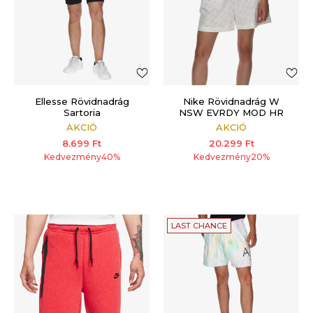
Ellesse Rövidnadrág
Nike Rövidnadrág W
Sartoria
NSW EVRDY MOD HR
WVN SHORT
AKCIÓ
AKCIÓ
8.699
Ft
20.299
Ft
Kedvezmény
40
%
Kedvezmény
20
%
LAST CHANCE