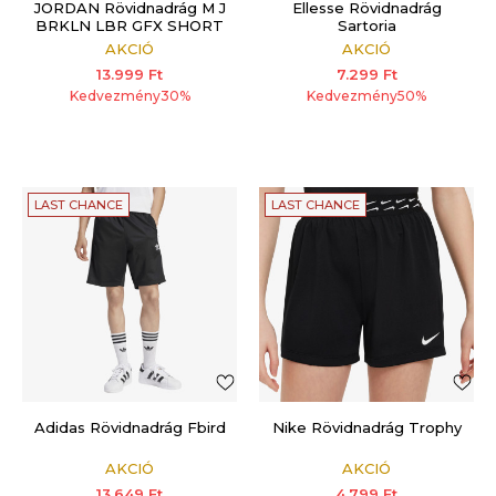
JORDAN Rövidnadrág M J
Ellesse Rövidnadrág
BRKLN LBR GFX SHORT
Sartoria
AKCIÓ
AKCIÓ
13.999
Ft
7.299
Ft
Kedvezmény
30
%
Kedvezmény
50
%
LAST CHANCE
LAST CHANCE
Adidas Rövidnadrág Fbird
Nike Rövidnadrág Trophy
AKCIÓ
AKCIÓ
13.649
Ft
4.799
Ft