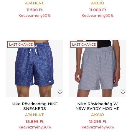
AJÁNLAT
AKCIÓ
11.500
Ft
11.000
Ft
Kedvezmény
50
%
Kedvezmény
50
%
LAST CHANCE
LAST CHANCE
Nike Rövidnadrág NIKE
Nike Rövidnadrág W
SNEAKERS
NSW EVRDY MOD HR
WVN SHORT
AJÁNLAT
AKCIÓ
18.899
Ft
15.299
Ft
Kedvezmény
30
%
Kedvezmény
40
%