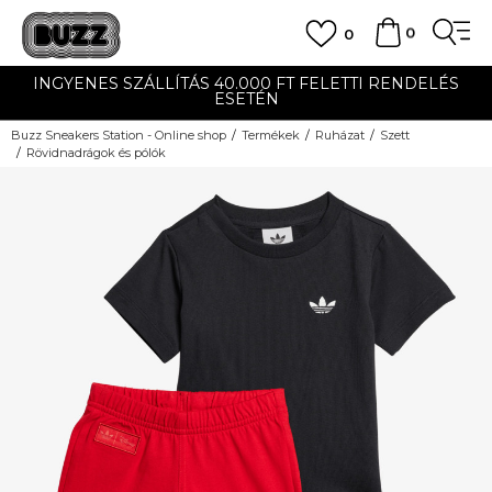
0
0
INGYENES SZÁLLÍTÁS 40.000 FT FELETTI RENDELÉS
ESETÉN
Buzz Sneakers Station - Online shop
Termékek
Ruházat
Szett
Rövidnadrágok és pólók