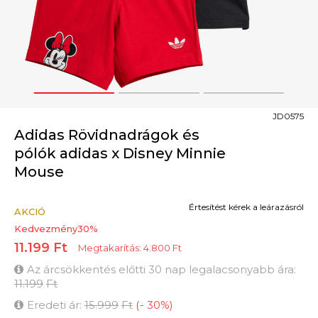
1
2
3
JD0575
Adidas Rövidnadrágok és
pólók adidas x Disney Minnie
Mouse
Értesítést kérek a leárazásról
AKCIÓ
Kedvezmény
30
%
11.199
Ft
Megtakarítás:
4.800
Ft
Az árcsökkentés előtti 30 nap legalacsonyabb ára:
11.199
Ft
Eredeti ár:
15.999
Ft
(
-
30
%
)