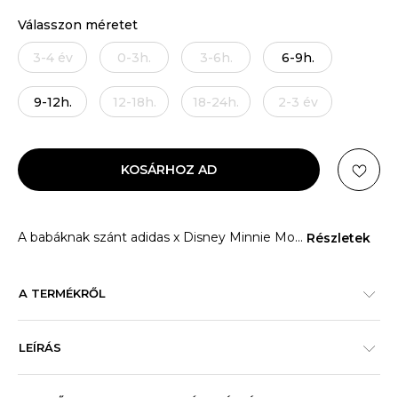
Válasszon méretet
3-4 év
0-3h.
3-6h.
6-9h.
9-12h.
12-18h.
18-24h.
2-3 év
KOSÁRHOZ AD
A babáknak szánt adidas x Disney Minnie Mo
...
Részletek
A TERMÉKRŐL
LEÍRÁS