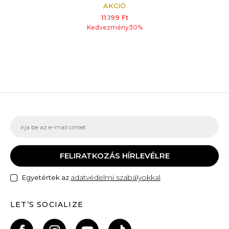
Mickey Mouse
AKCIÓ
11.199
Ft
Kedvezmény
30
%
FELIRATKOZÁS HÍRLEVÉLRE
adatvédelmi szabályokkal
Egyetértek az
LET’S SOCIALIZE