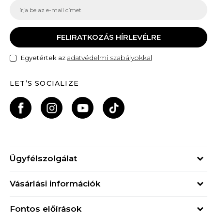
FELIRATKOZÁS HÍRLEVÉLRE
adatvédelmi szabályokkal
Egyetértek az
LET’S SOCIALIZE
Ügyfélszolgálat
Hétfő - Péntek
Vásárlási információk
09h - 17h
Rendelés állapota
online@buzzsneakers.hu
Fontos előírások
Szállítási információk