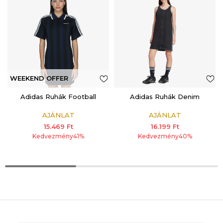
WEEKEND OFFER
ADDITIONAL 15%
Adidas Ruhák Football
Adidas Ruhák Denim
AJÁNLAT
AJÁNLAT
15.469
Ft
16.199
Ft
Kedvezmény
41
%
Kedvezmény
40
%