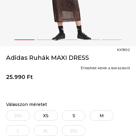
1
2
3
4
5
KX1892
Adidas Ruhák MAXI DRESS
Értesítést kérek a leárazásról
25.990
Ft
Válasszon méretet
2XS
XS
S
M
L
XL
2XL