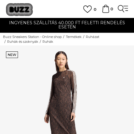
0
0
INGYENES SZÁLLÍTÁS 40.000 FT FELETTI RENDELÉS
ESETÉN
Buzz Sneakers Station - Online shop
Termékek
Ruházat
Ruhák és szoknyák
Ruhák
NEW