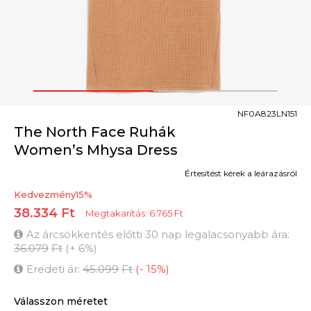
1
2
NF0A823LN151
The North Face Ruhák
Women’s Mhysa Dress
Értesítést kérek a leárazásról
Kedvezmény
15
%
38.334
Ft
Megtakarítás:
6.765
Ft
Az árcsökkentés előtti 30 nap legalacsonyabb ára:
36.079
Ft
(
+
6
%
)
Eredeti ár:
45.099
Ft
(
-
15
%
)
Válasszon méretet