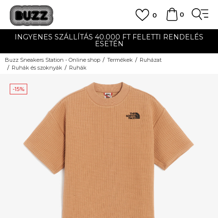
0
0
INGYENES SZÁLLÍTÁS 40.000 FT FELETTI RENDELÉS
ESETÉN
Buzz Sneakers Station - Online shop
Termékek
Ruházat
Ruhák és szoknyák
Ruhák
-15%