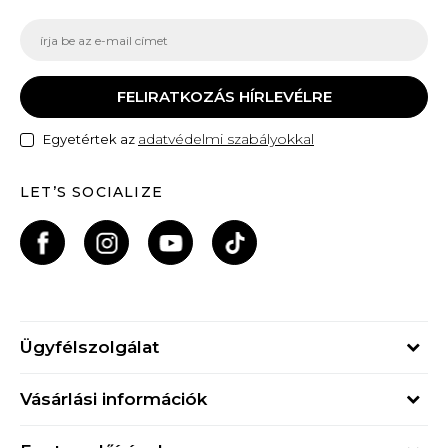
FELIRATKOZÁS HÍRLEVÉLRE
adatvédelmi szabályokkal
Egyetértek az
LET’S SOCIALIZE
Ügyfélszolgálat
Hétfő - Péntek
Vásárlási információk
09h - 17h
Rendelés állapota
online@buzzsneakers.hu