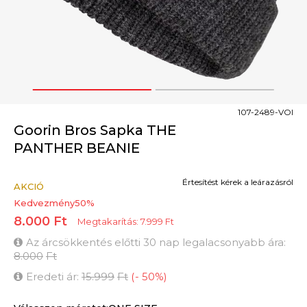
1
2
107-2489-VOI
Goorin Bros Sapka THE
PANTHER BEANIE
Értesítést kérek a leárazásról
AKCIÓ
Kedvezmény
50
%
8.000
Ft
Megtakarítás:
7.999
Ft
Az árcsökkentés előtti 30 nap legalacsonyabb ára:
8.000
Ft
Eredeti ár:
15.999
Ft
(
-
50
%
)