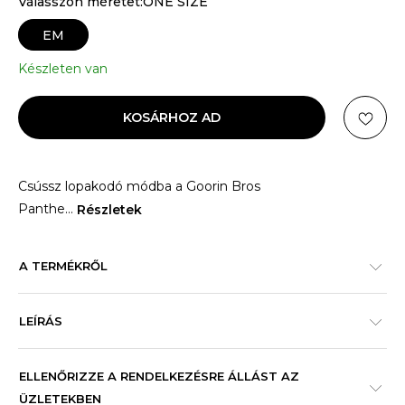
Válasszon méretet:ONE SIZE
EM
Készleten van
KOSÁRHOZ AD
Csússz lopakodó módba a Goorin Bros
Panthe
...
Részletek
A TERMÉKRŐL
LEÍRÁS
ELLENŐRIZZE A RENDELKEZÉSRE ÁLLÁST AZ
ÜZLETEKBEN