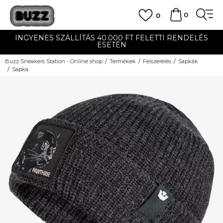
0
0
INGYENES SZÁLLÍTÁS 40.000 FT FELETTI RENDELÉS
ESETÉN
Buzz Sneakers Station - Online shop
Termékek
Felszerelés
Sapkák
Sapka