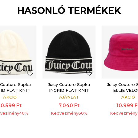
HASONLÓ TERMÉKEK
 Couture Sapka
Juicy Couture Sapka
Juicy Couture
ID FLAT KNIT
INGRID FLAT KNIT
ELLIE VEL
BEANIE
BEANIE
BUCKET H
AKCIÓ
AJÁNLAT
AKCIÓ
10.599
Ft
7.040
Ft
10.999
F
vezmény
40
%
Kedvezmény
60
%
Kedvezmény