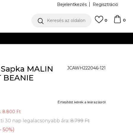
Bejelentkezés
Regisztráció
0
Keresés az oldalon
0
N
e Sapka MALIN
JCAWH222046-121
 BEANIE
Értesítést kérek a leárazásról
s:
8.800
Ft
ti 30 nap legalacsonyabb ára:
8.799
Ft
-
50
%
)