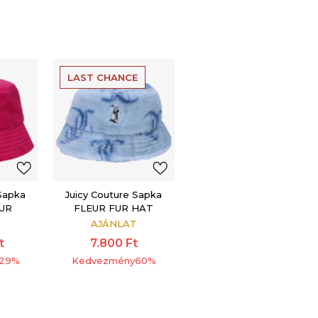
LAST CHANCE
 Sapka
Juicy Couture Sapka
OUR
FLEUR FUR HAT
AT
AJÁNLAT
t
7.800
Ft
29
%
Kedvezmény
60
%