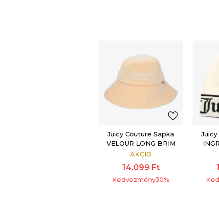
Juicy Couture Sapka
Juicy
VELOUR LONG BRIM
INGR
BUCKET HAT
AKCIÓ
14.099
Ft
Kedvezmény
30
%
Ked