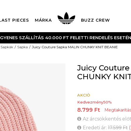
LAST PIECES
MÁRKA
BUZZ CREW
NGYENES SZÁLLÍTÁS 40.000 FT FELETTI RENDELÉS ESETÉ
Sapkák
Sapka
Juicy Couture Sapka MALIN CHUNKY KNIT BEANIE
Juicy Coutur
CHUNKY KNIT
AKCIÓ
Kedvezmény
50
%
8.799
Ft
Megtakarítá
Az árcsökkentés előt
Eredeti ár:
17.599
Ft
(