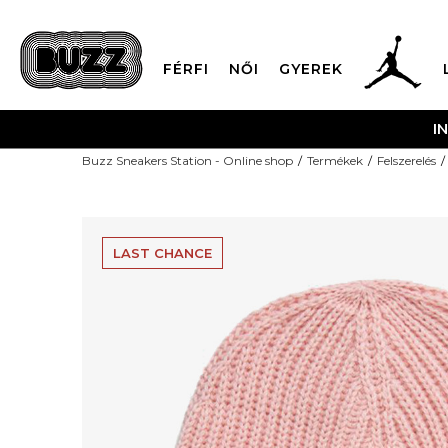
FÉRFI
NŐI
GYEREK
I
Buzz Sneakers Station - Online shop
Termékek
Felszerelés
LAST CHANCE