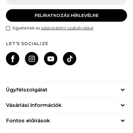
FELIRATKOZÁS HÍRLEVÉLRE
adatvédelmi szabályokkal
Egyetértek az
LET’S SOCIALIZE
Ügyfélszolgálat
Hétfő - Péntek
Vásárlási információk
09h - 17h
Rendelés állapota
online@buzzsneakers.hu
Fontos előírások
Szállítási információk
+36 1 765 4 765
Általános szerződési feltételek