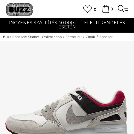
0
0
INGYENES SZÁLLÍTÁS 40.000 FT FELETTI RENDELÉS
ESETÉN
Buzz Sneakers Station - Online shop
Termékek
Cipők
Sneaker