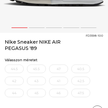
1
2
3
4
5
FD3598-100
Nike Sneaker NIKE AIR
PEGASUS '89
Válasszon méretet
44.5
45.5
47
40.5
42
43
41
42.5
44
45
46
47.5