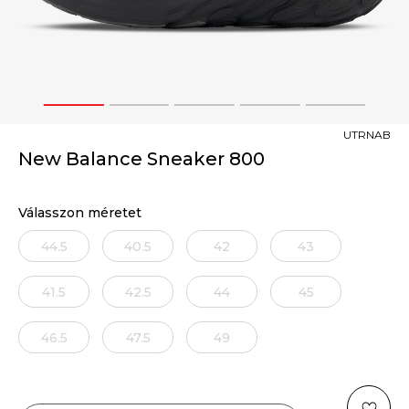
1
2
3
4
5
UTRNAB
New Balance Sneaker 800
Válasszon méretet
44.5
40.5
42
43
41.5
42.5
44
45
46.5
47.5
49