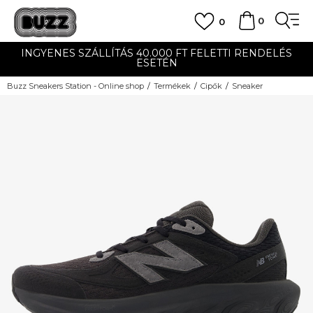
0
0
INGYENES SZÁLLÍTÁS 40.000 FT FELETTI RENDELÉS
ESETÉN
Buzz Sneakers Station - Online shop
Termékek
Cipők
Sneaker