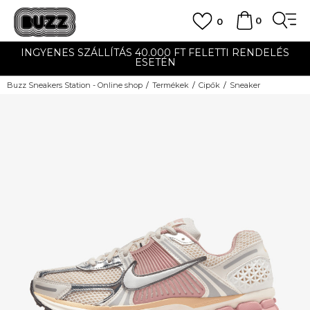
0
0
INGYENES SZÁLLÍTÁS 40.000 FT FELETTI RENDELÉS
ESETÉN
Buzz Sneakers Station - Online shop
Termékek
Cipők
Sneaker