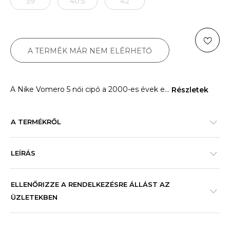
39
40.5
42
A TERMÉK MÁR NEM ELÉRHETŐ
A Nike Vomero 5 női cipő a 2000-es évek e
...
Részletek
A TERMÉKRŐL
LEÍRÁS
ELLENŐRIZZE A RENDELKEZÉSRE ÁLLÁST AZ
ÜZLETEKBEN