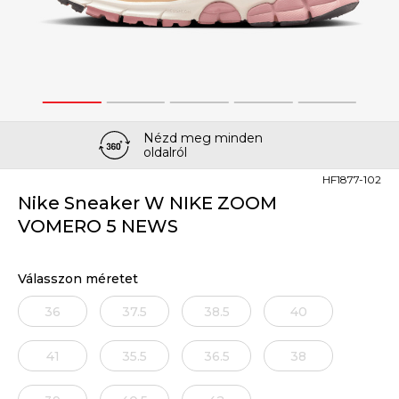
1
2
3
4
5
Nézd meg minden
oldalról
HF1877-102
Nike Sneaker W NIKE ZOOM
VOMERO 5 NEWS
Válasszon méretet
36
37.5
38.5
40
41
35.5
36.5
38