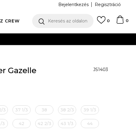
Bejelentkezés
Regisztráció
0
Z CREW
Keresés az oldalon
0
N
r Gazelle
JS1403
2/3
37 1/3
38
38 2/3
39 1/3
1/3
42
42 2/3
43 1/3
44