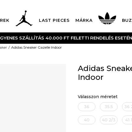
REK
LAST PIECES
MÁRKA
BUZ
NGYENES SZÁLLÍTÁS 40.000 FT FELETTI RENDELÉS ESETÉ
aker
Adidas Sneaker Gazelle Indoor
Adidas Sneake
Indoor
Válasszon méretet
36
35.5
36 
40
40 2/3
41 