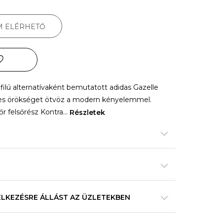
M ELÉRHETŐ
filú alternatívaként bemutatott adidas Gazelle
edes örökséget ötvöz a modern kényelemmel.
őr felsőrész Kontra
...
Részletek
ELKEZÉSRE ÁLLÁST AZ ÜZLETEKBEN