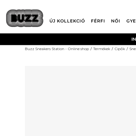
ÚJ KOLLEKCIÓ
FÉRFI
NŐI
GYE
I
Buzz Sneakers Station - Online shop
Termékek
Cipők
Sne