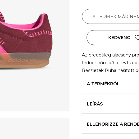
A TERMÉK MÁR NE
KEDVENC
Az eredetileg alacsony pro
Indoor női cipő öt évtiz
Részletek Puha hasított b
A TERMÉKRŐL
LEÍRÁS
ELLENŐRIZZE A REND