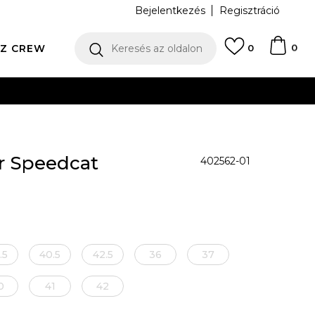
Bejelentkezés
Regisztráció
0
Z CREW
Keresés az oldalon
0
N
r Speedcat
402562-01
.5
40.5
42.5
36
37
0
41
42