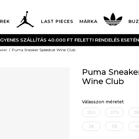
REK
LAST PIECES
MÁRKA
BUZ
NGYENES SZÁLLÍTÁS 40.000 FT FELETTI RENDELÉS ESETÉ
aker
Puma Sneaker Speedcat Wine Club
Puma Sneake
Wine Club
Válasszon méretet
35.5
37.5
38
38
39
4