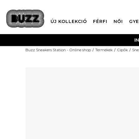
ÚJ KOLLEKCIÓ
FÉRFI
NŐI
GYE
I
Buzz Sneakers Station - Online shop
Termékek
Cipők
Sne