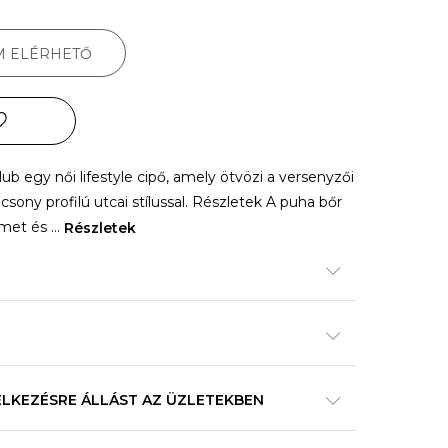
M ELÉRHETŐ
 egy női lifestyle cipő, amely ötvözi a versenyzői
csony profilú utcai stílussal. Részletek A puha bőr
lmet és
...
Részletek
ELKEZÉSRE ÁLLÁST AZ ÜZLETEKBEN