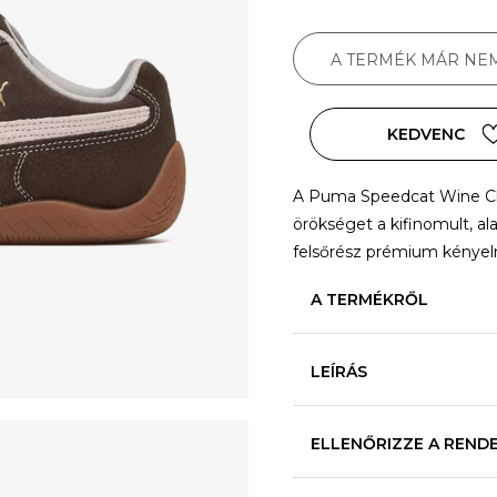
A TERMÉK MÁR NE
KEDVENC
A Puma Speedcat Wine Club
örökséget a kifinomult, ala
felsőrész prémium kénye
A TERMÉKRŐL
LEÍRÁS
ELLENŐRIZZE A REND