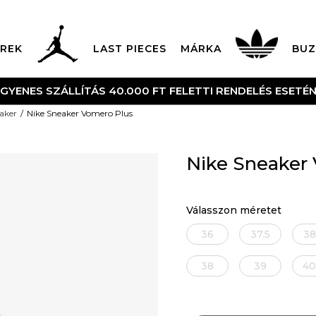
REK
LAST PIECES
MÁRKA
BUZ
NGYENES SZÁLLÍTÁS 40.000 FT FELETTI RENDELÉS ESETÉ
aker
Nike Sneaker Vomero Plus
Nike Sneaker
Válasszon méretet
36
37.5
38
38
39
40