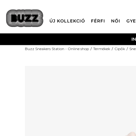
ÚJ KOLLEKCIÓ
FÉRFI
NŐI
GYE
I
Buzz Sneakers Station - Online shop
Termékek
Cipők
Sne