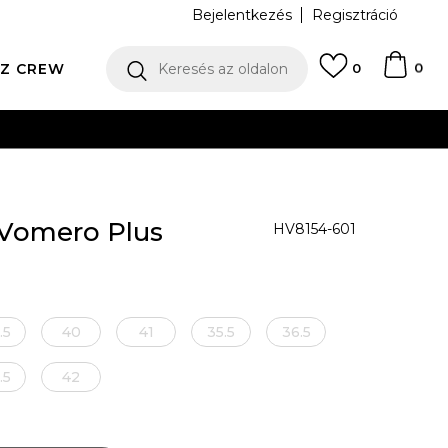
Bejelentkezés
Regisztráció
0
Z CREW
Keresés az oldalon
0
N
 Vomero Plus
HV8154-601
.5
40
41
35.5
36.5
.5
42