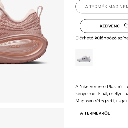
A TERMÉK MÁR NE
KEDVENC
Elérhető különböző szín
A Nike Vomero Plus női li
kényelmet kínál, mellyel 
Magasan rétegzett, rugalm
A TERMÉKRŐL