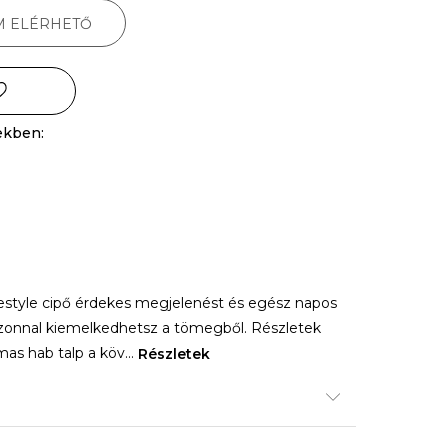
M ELÉRHETŐ
ekben:
festyle cipő érdekes megjelenést és egész napos
azonnal kiemelkedhetsz a tömegből. Részletek
as hab talp a köv
...
Részletek