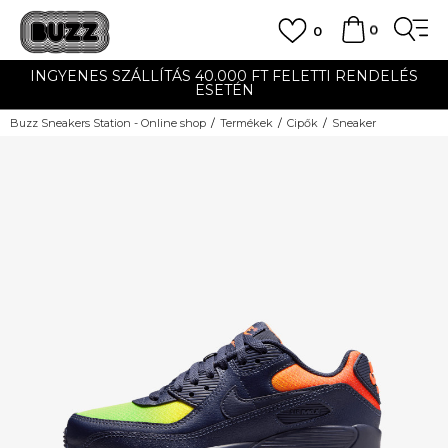
0
0
INGYENES SZÁLLÍTÁS 40.000 FT FELETTI RENDELÉS
ESETÉN
Buzz Sneakers Station - Online shop
Termékek
Cipők
Sneaker