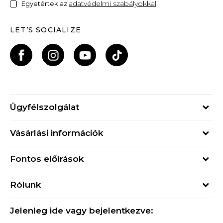
adatvédelmi szabályokkal
Egyetértek az
LET’S SOCIALIZE
Ügyfélszolgálat
Hétfő - Péntek
Vásárlási információk
09h - 17h
Rendelés állapota
online@buzzsneakers.hu
Fontos előírások
Szállítási információk
+36 1 765 4 765
Általános szerződési feltételek
Visszatérítések
Rólunk
Adatvédelmi politika
Panaszok
Buzz concept
Sport & Bonus szabályzata
Ajándékkártya
Jelenleg ide vagy bejelentkezve:
Buzz márkák