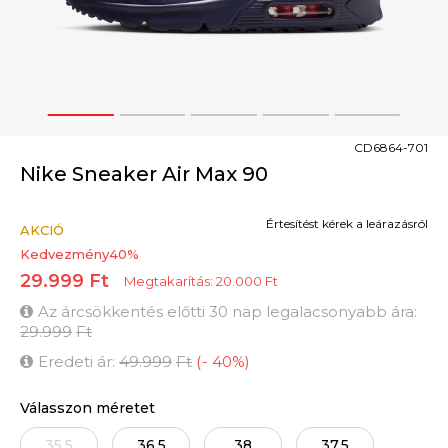
1
2
3
4
5
CD6864-701
Nike Sneaker Air Max 90
Értesítést kérek a leárazásról
AKCIÓ
Kedvezmény
40
%
29.999
Ft
Megtakarítás:
20.000
Ft
Az árcsökkentés előtti 30 nap legalacsonyabb ára:
29.999
Ft
Eredeti ár:
49.999
Ft
(
-
40
%
)
Válasszon méretet
35.5
36.5
38
37.5