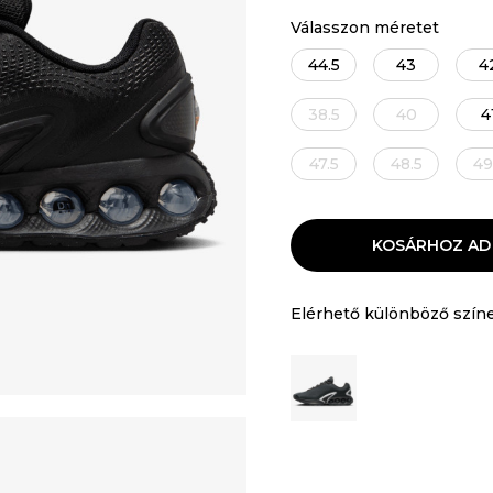
Válasszon méretet
44.5
43
4
38.5
40
4
47.5
48.5
49
KOSÁRHOZ AD
Elérhető különböző szín