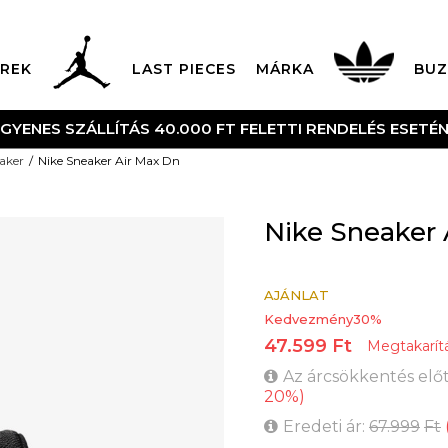
REK
LAST PIECES
MÁRKA
BUZ
00 FT FELETTI RENDELÉS ESETÉN
aker
Nike Sneaker Air Max Dn
Nike Sneaker 
AJÁNLAT
Kedvezmény
30
%
47.599
Ft
Megtakarít
Az árcsökkentés előt
20
%
)
Eredeti ár:
67.999
Ft