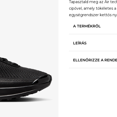
Tapasztald meg az Air tech
cipővel, amely tökéletes 
egységrendszer kettős n
A TERMÉKRŐL
LEÍRÁS
ELLENŐRIZZE A REND