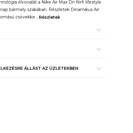
nológia élvonalát a Nike Air Max Dn férfi lifestyle
a nap bármely szakában. Részletek Dinamikus Air
yomású csövekke
...
Részletek
ELKEZÉSRE ÁLLÁST AZ ÜZLETEKBEN