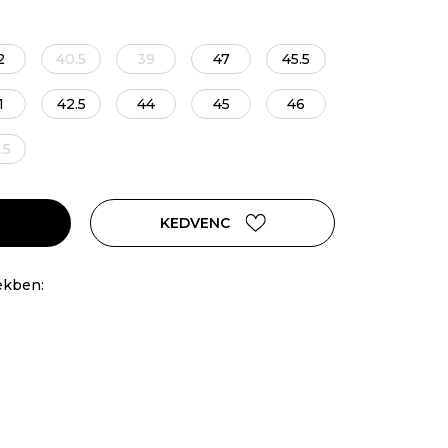
2
40.5
39
47
45.5
1
42.5
44
45
46
.5
KEDVENC
ekben: