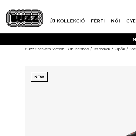
ÚJ KOLLEKCIÓ
FÉRFI
NŐI
GYE
INGYENES SZÁLLÍTÁS 40.0
Buzz Sneakers Station - Online shop
Termékek
Cipők
Sne
NEW