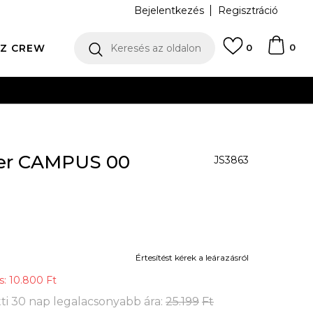
Bejelentkezés
Regisztráció
0
Z CREW
Keresés az oldalon
0
N
ker CAMPUS 00
JS3863
Értesítést kérek a leárazásról
s:
10.800
Ft
ti 30 nap legalacsonyabb ára:
25.199
Ft