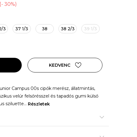
(
-
30
%
)
2/3
37 1/3
38
38 2/3
39 1/3
KEDVENC
 junior Campus 00s cipők merész, állatmintás,
sszikus velúr felsőrésszel és tapadós gumi külső
kus sziluette
...
Részletek