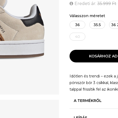
Eredeti ár:
35.999
Ft
Válasszon méretet
36
35.5
36 
40
KOSÁRHOZ AD
Időtlen és trendi – ezek a
póniszőr bőr 3 csíkkal, kla
talppal frissítik fel az ikoni
A TERMÉKRŐL
LEÍRÁS