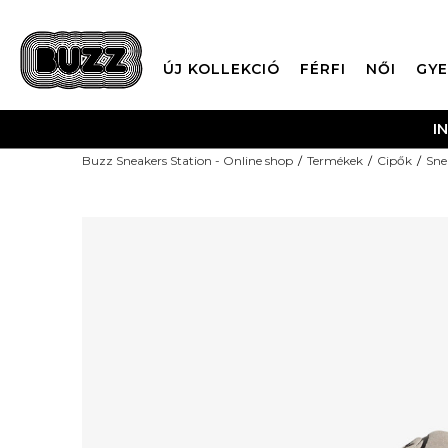
ÚJ KOLLEKCIÓ
FÉRFI
NŐI
GYE
I
Buzz Sneakers Station - Online shop
Termékek
Cipők
Sne