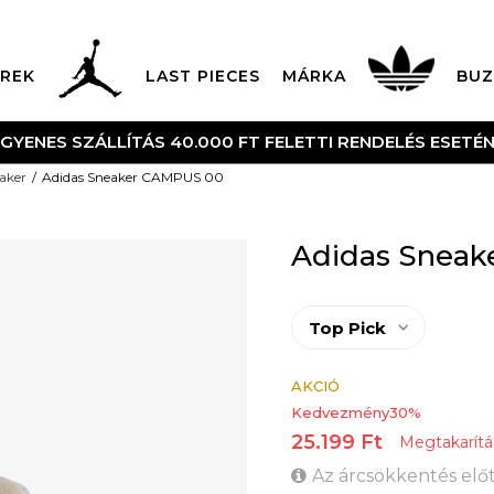
REK
LAST PIECES
MÁRKA
BUZ
NGYENES SZÁLLÍTÁS 40.000 FT FELETTI RENDELÉS ESETÉ
aker
Adidas Sneaker CAMPUS 00
Adidas Snea
Top Pick
AKCIÓ
Kedvezmény
30
%
25.199
Ft
Megtakarítá
Az árcsökkentés előt