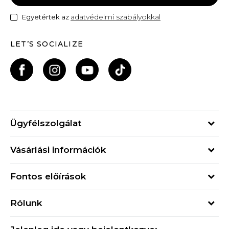
adatvédelmi szabályokkal
Egyetértek az
LET’S SOCIALIZE
Ügyfélszolgálat
Hétfő - Péntek
Vásárlási információk
09h - 17h
Rendelés állapota
online@buzzsneakers.hu
Fontos előírások
Szállítási információk
+36 1 765 4 765
Általános szerződési feltételek
Visszatérítések
Rólunk
Adatvédelmi politika
Panaszok
Buzz concept
Sport & Bonus szabályzata
Ajándékkártya