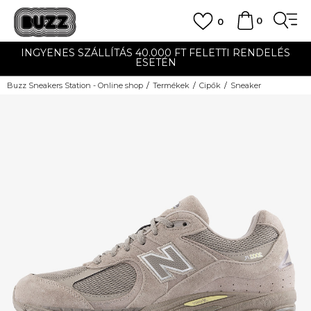
0
0
INGYENES SZÁLLÍTÁS 40.000 FT FELETTI RENDELÉS
ESETÉN
Buzz Sneakers Station - Online shop
Termékek
Cipők
Sneaker