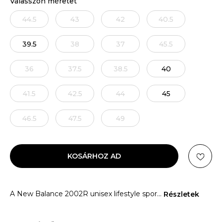
Válasszon méretet
44.5
43
42
40.5
39.5
38
37
45.5
36
37.5
38.5
40
41.5
42.5
44
45
46.5
47.5
49
KOSÁRHOZ AD
A New Balance 2002R unisex lifestyle spor
...
Részletek