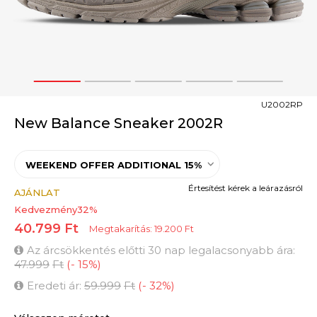
1
2
3
4
5
U2002RP
New Balance Sneaker 2002R
WEEKEND OFFER ADDITIONAL 15%
Értesítést kérek a leárazásról
AJÁNLAT
Kedvezmény
32
%
40.799
Ft
Megtakarítás:
19.200
Ft
Az árcsökkentés előtti 30 nap legalacsonyabb ára:
47.999
Ft
(
-
15
%
)
Eredeti ár:
59.999
Ft
(
-
32
%
)