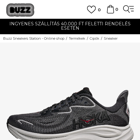
0
0
INGYENES SZÁLLÍTÁS 40.000 FT FELETTI RENDELÉS
ESETÉN
Buzz Sneakers Station - Online shop
Termékek
Cipők
Sneaker