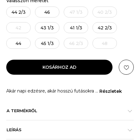
Válasszon méretet
44 2/3
46
47 1/3
40 2/3
42
43 1/3
41 1/3
42 2/3
44
45 1/3
46 2/3
48
KOSÁRHOZ AD
Akár napi edzésre, akár hosszú futásokra
...
Részletek
A TERMÉKRŐL
LEÍRÁS