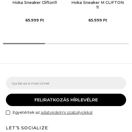
Hoka Sneaker Clifton11
Hoka Sneaker M CLIFTON
11
65.999
Ft
65.999
Ft
FELIRATKOZÁS HÍRLEVÉLRE
adatvédelmi szabályokkal
Egyetértek az
LET’S SOCIALIZE