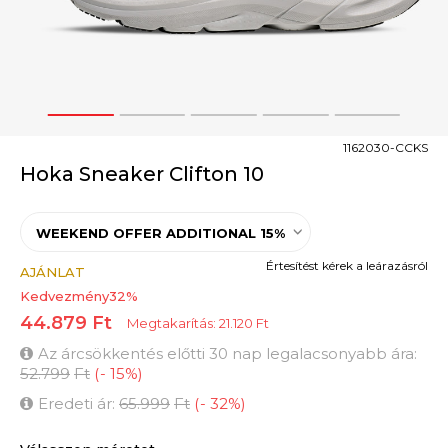
1
2
3
4
5
1162030-CCKS
Hoka Sneaker Clifton 10
WEEKEND OFFER ADDITIONAL 15%
Értesítést kérek a leárazásról
AJÁNLAT
Kedvezmény
32
%
44.879
Ft
Megtakarítás:
21.120
Ft
Az árcsökkentés előtti 30 nap legalacsonyabb ára:
52.799
Ft
(
-
15
%
)
Eredeti ár:
65.999
Ft
(
-
32
%
)