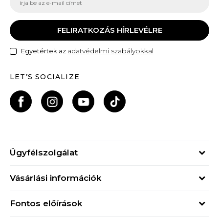
FELIRATKOZÁS HÍRLEVÉLRE
adatvédelmi szabályokkal
Egyetértek az
LET’S SOCIALIZE
Ügyfélszolgálat
Hétfő - Péntek
Vásárlási információk
09h - 17h
Rendelés állapota
online@buzzsneakers.hu
Fontos előírások
Szállítási információk
+36 1 765 4 765