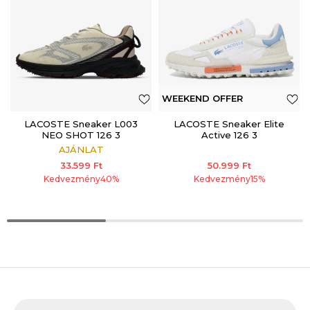
WEEKEND OFFER
LACOSTE Sneaker L003
LACOSTE Sneaker Elite
NEO SHOT 126 3
Active 126 3
AJÁNLAT
33.599
Ft
50.999
Ft
Kedvezmény
40
%
Kedvezmény
15
%