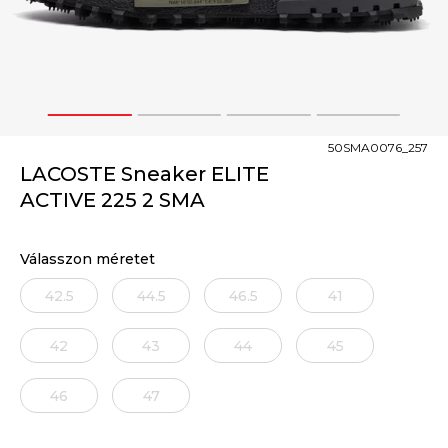
1
2
3
4
50SMA0076_257
LACOSTE Sneaker ELITE
ACTIVE 225 2 SMA
Válasszon méretet
42.5
44.5
46.5
41
42
43
44
45
46
47