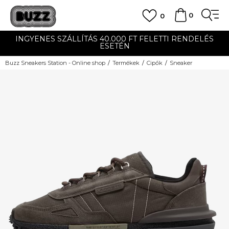
0
0
INGYENES SZÁLLÍTÁS 40.000 FT FELETTI RENDELÉS
ESETÉN
Buzz Sneakers Station - Online shop
Termékek
Cipők
Sneaker