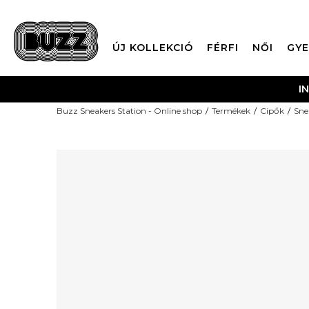
ÚJ KOLLEKCIÓ
FÉRFI
NŐI
GYE
I
Buzz Sneakers Station - Online shop
Termékek
Cipők
Sne