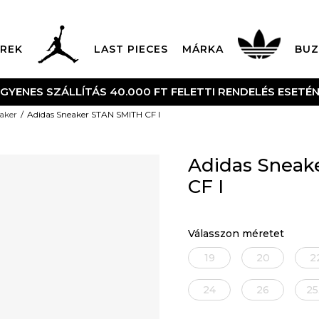
REK
LAST PIECES
MÁRKA
BUZ
NGYENES SZÁLLÍTÁS 40.000 FT FELETTI RENDELÉS ESETÉ
aker
Adidas Sneaker STAN SMITH CF I
Adidas Sneak
CF I
Válasszon méretet
19
20
2
24
26
25