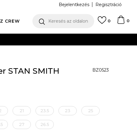
Bejelentkezés
Regisztráció
0
Z CREW
Keresés az oldalon
0
N
er STAN SMITH
BZ0523
2
21
23.5
23
25
.5
27
26.5