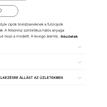
style cipők tinédzsereknek a futócipők
ak. A felsőrész szintetikus hálós anyaga
é teszi a modellt. A levegő áramlá
...
Részletek
ELKEZÉSRE ÁLLÁST AZ ÜZLETEKBEN