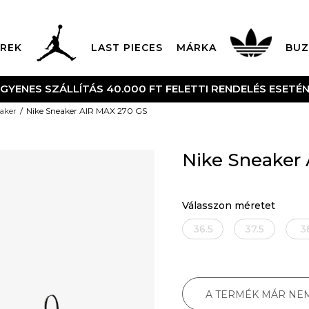
REK
LAST PIECES
MÁRKA
BUZ
NGYENES SZÁLLÍTÁS 40.000 FT FELETTI RENDELÉS ESETÉ
aker
Nike Sneaker AIR MAX 270 GS
Nike Sneaker
Válasszon méretet
36.5
37.5
3
A TERMÉK MÁR NE