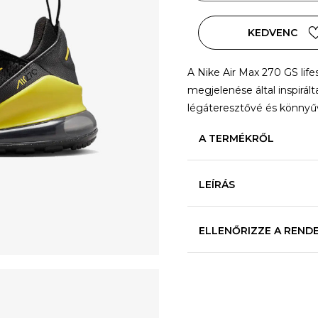
KEDVENC
A Nike Air Max 270 GS life
megjelenése által inspirált
légáteresztővé és könnyűv
A TERMÉKRŐL
LEÍRÁS
ELLENŐRIZZE A REND