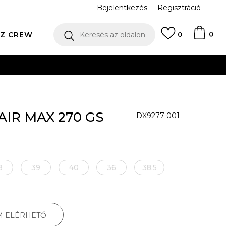
Bejelentkezés
Regisztráció
0
Z CREW
Keresés az oldalon
0
N
 AIR MAX 270 GS
DX9277-001
8
39
40
36
38.5
M ELÉRHETŐ