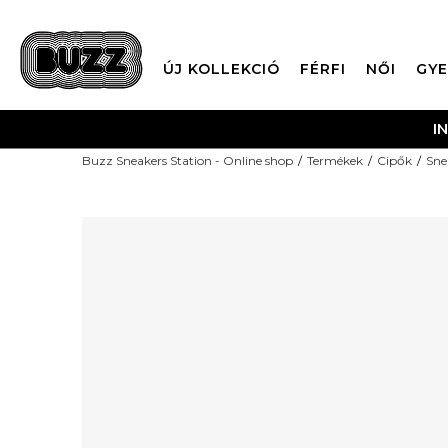
ÚJ KOLLEKCIÓ
FÉRFI
NŐI
GYE
I
Buzz Sneakers Station - Online shop
Termékek
Cipők
Sne