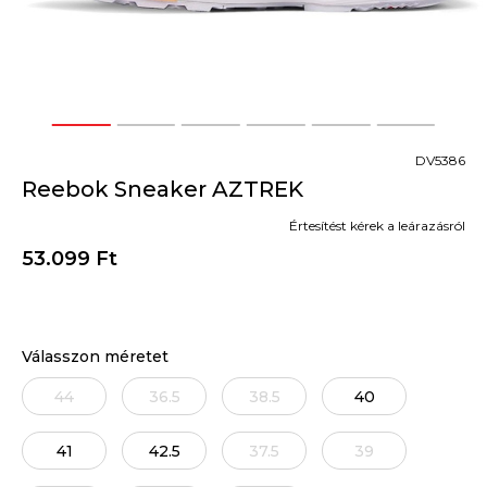
1
2
3
4
5
6
DV5386
Reebok Sneaker AZTREK
Értesítést kérek a leárazásról
53.099
Ft
Válasszon méretet
44
36.5
38.5
40
41
42.5
37.5
39