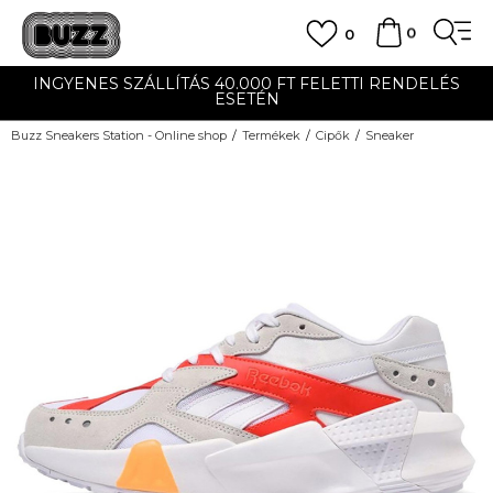
0
0
INGYENES SZÁLLÍTÁS 40.000 FT FELETTI RENDELÉS
ESETÉN
Buzz Sneakers Station - Online shop
Termékek
Cipők
Sneaker