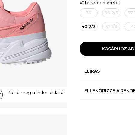
Válasszon méretet
36
36 2/3
37 
40 2/3
41 1/3
4
KOSÁRHOZ AD
LEÍRÁS
ELLENŐRIZZE A REND
Nézd meg minden oldalról