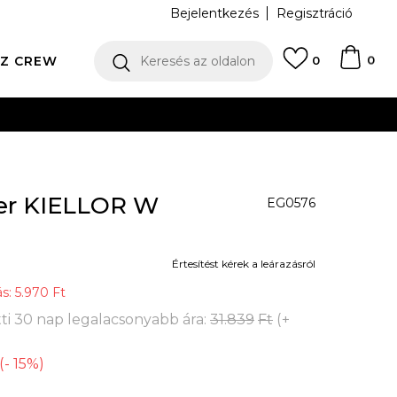
Bejelentkezés
Regisztráció
0
Z CREW
Keresés az oldalon
0
N
er KIELLOR W
EG0576
Értesítést kérek a leárazásról
ás:
5.970
Ft
ti 30 nap legalacsonyabb ára:
31.839
Ft
(
+
(
-
15
%
)