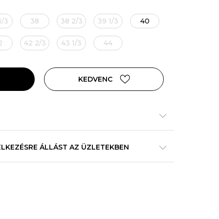
1/3
38
38 2/3
39 1/3
40
2
42 2/3
43 1/3
44
KEDVENC
ELKEZÉSRE ÁLLÁST AZ ÜZLETEKBEN