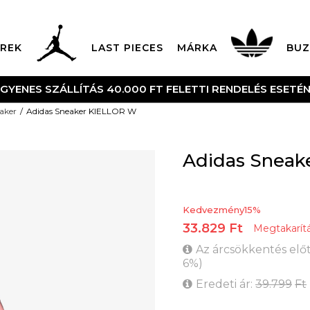
REK
LAST PIECES
MÁRKA
BUZ
NGYENES SZÁLLÍTÁS 40.000 FT FELETTI RENDELÉS ESETÉ
aker
Adidas Sneaker KIELLOR W
Adidas Sneak
Kedvezmény
15
%
33.829
Ft
Megtakarít
Az árcsökkentés előt
6
%
)
Eredeti ár:
39.799
Ft