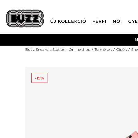
ÚJ KOLLEKCIÓ
FÉRFI
NŐI
GYE
I
Buzz Sneakers Station - Online shop
Termékek
Cipők
Sne
-15%