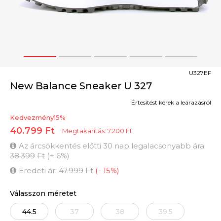
1
2
3
4
5
U327EF
New Balance Sneaker U 327
Értesítést kérek a leárazásról
Kedvezmény
15
%
40.799
Ft
Megtakarítás:
7.200
Ft
Az árcsökkentés előtti 30 nap legalacsonyabb ára:
38.399
Ft
(
+
6
%
)
Eredeti ár:
47.999
Ft
(
-
15
%
)
Válasszon méretet
44.5
37
38
39.5