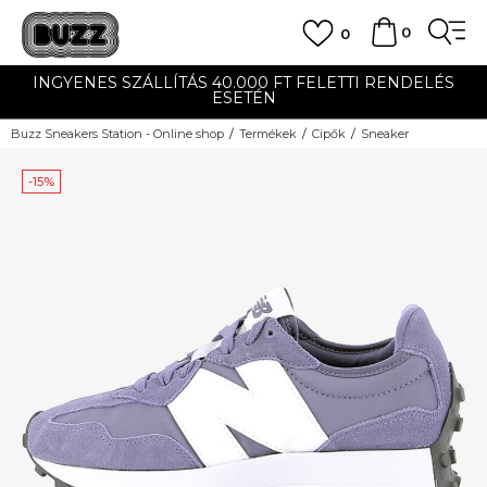
0
0
INGYENES SZÁLLÍTÁS 40.000 FT FELETTI RENDELÉS
ESETÉN
Buzz Sneakers Station - Online shop
Termékek
Cipők
Sneaker
-15%