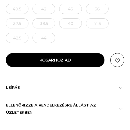
40.5
42
43
36
37.5
38.5
40
41.5
42.5
44
KOSÁRHOZ AD
LEÍRÁS
ELLENŐRIZZE A RENDELKEZÉSRE ÁLLÁST AZ
ÜZLETEKBEN