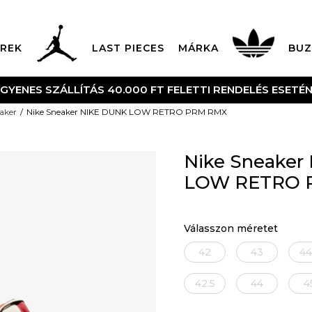
REK
LAST PIECES
MÁRKA
BUZ
NGYENES SZÁLLÍTÁS 40.000 FT FELETTI RENDELÉS ESETÉ
aker
Nike Sneaker NIKE DUNK LOW RETRO PRM RMX
Nike Sneaker
LOW RETRO 
Válasszon méretet
42
43
44
42.5
44
4