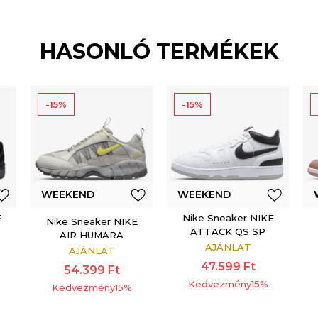
HASONLÓ TERMÉKEK
-15%
-15%
WEEKEND
WEEKEND
E
Nike Sneaker NIKE
OFFER
OFFER
Nike Sneaker NIKE
ATTACK QS SP
AIR HUMARA
AJÁNLAT
AJÁNLAT
47.599
Ft
54.399
Ft
Kedvezmény
15
%
Kedvezmény
15
%