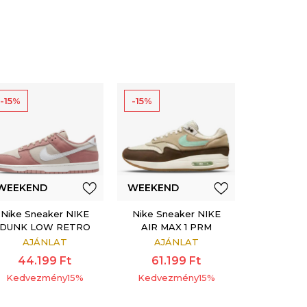
-15%
-15%
WEEKEND
WEEKEND
OFFER
OFFER
Nike Sneaker NIKE
Nike Sneaker NIKE
DUNK LOW RETRO
AIR MAX 1 PRM
PRM NBHD
AJÁNLAT
AJÁNLAT
44.199
Ft
61.199
Ft
Kedvezmény
15
%
Kedvezmény
15
%