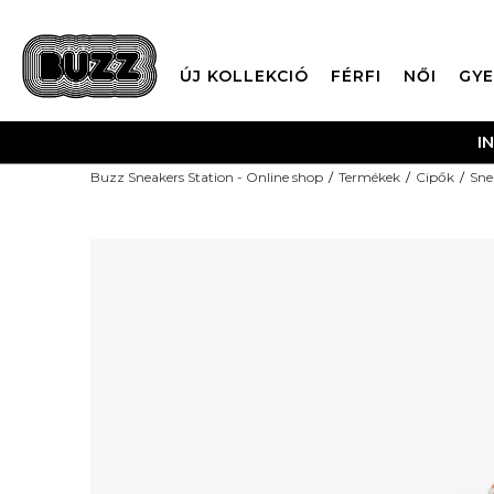
ÚJ KOLLEKCIÓ
FÉRFI
NŐI
GYE
I
Buzz Sneakers Station - Online shop
Termékek
Cipők
Sne