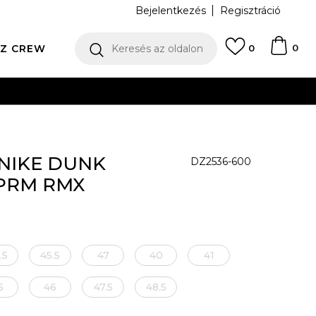
Bejelentkezés
Regisztráció
0
Z CREW
Keresés az oldalon
0
N
 NIKE DUNK
DZ2536-600
PRM RMX
.5
45.5
47
40
41
5
46
47.5
48.5