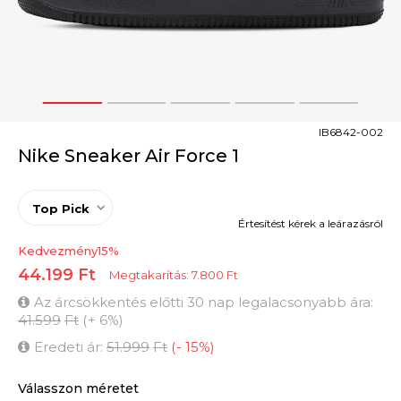
1
2
3
4
5
IB6842-002
Nike Sneaker Air Force 1
Top Pick
Értesítést kérek a leárazásról
Kedvezmény
15
%
44.199
Ft
Megtakarítás:
7.800
Ft
Az árcsökkentés előtti 30 nap legalacsonyabb ára:
41.599
Ft
(
+
6
%
)
Eredeti ár:
51.999
Ft
(
-
15
%
)
Válasszon méretet