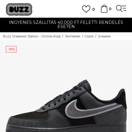
0
0
INGYENES SZÁLLÍTÁS 40.000 FT FELETTI RENDELÉS
ESETÉN
Buzz Sneakers Station - Online shop
Termékek
Cipők
Sneaker
-15%