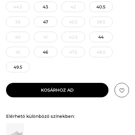
44.5
43
42
40.5
39
47
45.5
38.5
40
41
42.5
44
45
46
47.5
48.5
49.5
KOSÁRHOZ AD
Elérhető különböző színekben: