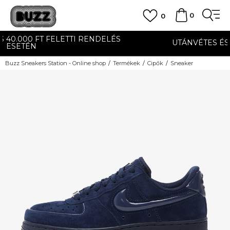
0
0
UTÁNVÉTES ÉS BANKKÁRTYÁS FIZETÉS
Buzz Sneakers Station - Online shop
Termékek
Cipők
Sneaker