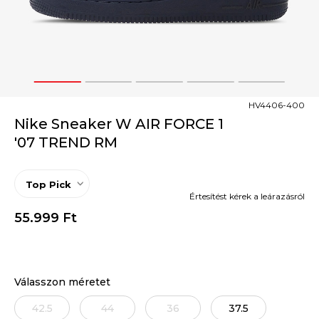
1
2
3
4
5
HV4406-400
Nike Sneaker W AIR FORCE 1
'07 TREND RM
Top Pick
Értesítést kérek a leárazásról
55.999
Ft
Válasszon méretet
42.5
44
36
37.5