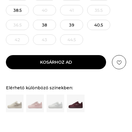
38.5
40
41
35.5
36.5
38
39
40.5
42
43
44.5
KOSÁRHOZ AD
Elérhető különböző színekben: