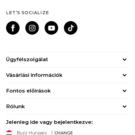
LET’S SOCIALIZE
Ügyfélszolgálat
Hétfő - Péntek
Vásárlási információk
09h - 17h
Rendelés állapota
online@buzzsneakers.hu
Fontos előírások
Szállítási információk
+36 1 765 4 765
Általános szerződési feltételek
Visszatérítések
Rólunk
Adatvédelmi politika
Panaszok
Buzz concept
Sport & Bonus szabályzata
Ajándékkártya
Jelenleg ide vagy bejelentkezve:
Buzz márkák
Buzz Hungary
CHANGE