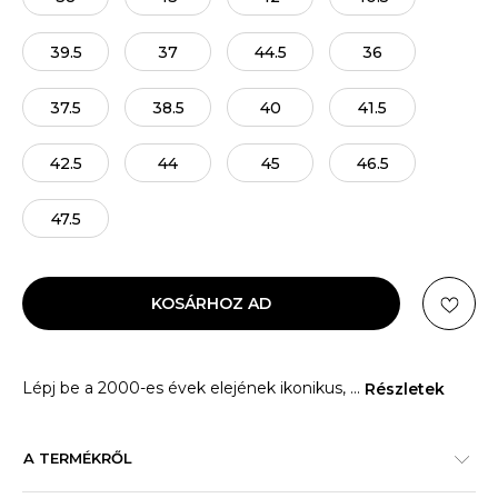
39.5
37
44.5
36
37.5
38.5
40
41.5
42.5
44
45
46.5
47.5
KOSÁRHOZ AD
Lépj be a 2000-es évek elejének ikonikus,
...
Részletek
A TERMÉKRŐL