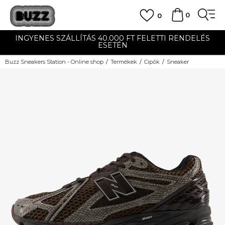
0
0
INGYENES SZÁLLÍTÁS 40.000 FT FELETTI RENDELÉS
ESETÉN
Buzz Sneakers Station - Online shop
Termékek
Cipők
Sneaker