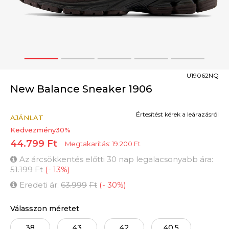
1
2
3
4
5
U19062NQ
New Balance Sneaker 1906
Értesítést kérek a leárazásról
AJÁNLAT
Kedvezmény
30
%
44.799
Ft
Megtakarítás:
19.200
Ft
Az árcsökkentés előtti 30 nap legalacsonyabb ára:
51.199
Ft
(
-
13
%
)
Eredeti ár:
63.999
Ft
(
-
30
%
)
Válasszon méretet
38
43
42
40.5