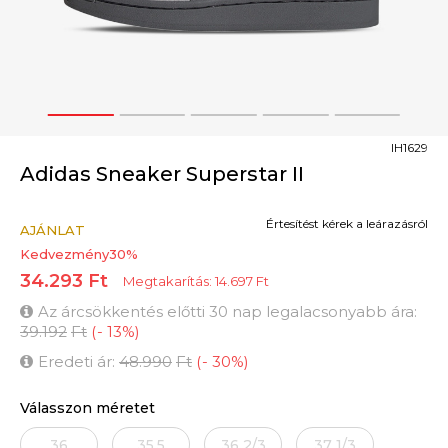
1
2
3
4
5
IH1629
Adidas Sneaker Superstar II
Értesítést kérek a leárazásról
AJÁNLAT
Kedvezmény
30
%
34.293
Ft
Megtakarítás:
14.697
Ft
Az árcsökkentés előtti 30 nap legalacsonyabb ára:
39.192
Ft
(
-
13
%
)
Eredeti ár:
48.990
Ft
(
-
30
%
)
Válasszon méretet
36
35.5
36 2/3
37 1/3