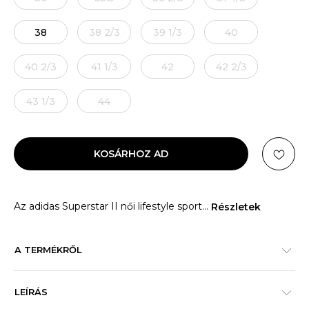
38
38 2/3
39 1/3
40
40 2/3
41 1/3
42
42 2/3
43 1/3
44
KOSÁRHOZ AD
Az adidas Superstar II női lifestyle sport
...
Részletek
A TERMÉKRŐL
LEÍRÁS