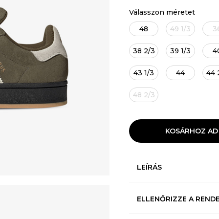
Válasszon méretet
48
49 1/3
3
38 2/3
39 1/3
4
43 1/3
44
44 
48 2/3
KOSÁRHOZ AD
LEÍRÁS
ELLENŐRIZZE A REND