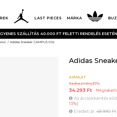
REK
LAST PIECES
MÁRKA
BUZ
UTÁNVÉTES ÉS BANK
aker
Adidas Sneaker CAMPUS 00s
Adidas Sneak
AJÁNLAT
Kedvezmény
30
%
34.293
Ft
Megtakarít
Az árcsökkentés előt
13
%
)
Eredeti ár:
48.990
Ft