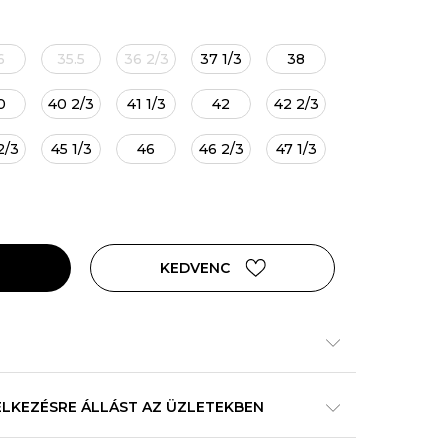
6
35.5
36 2/3
37 1/3
38
0
40 2/3
41 1/3
42
42 2/3
2/3
45 1/3
46
46 2/3
47 1/3
KEDVENC
ELKEZÉSRE ÁLLÁST AZ ÜZLETEKBEN