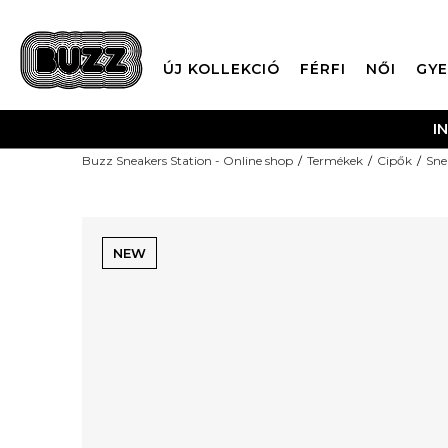
ÚJ KOLLEKCIÓ
FÉRFI
NŐI
GYE
Buzz Sneakers Station - Online shop
Termékek
Cipők
Sne
NEW