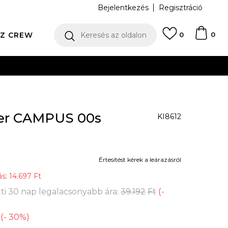
Bejelentkezés
Regisztráció
0
Z CREW
Keresés az oldalon
0
KÁRTYÁS FIZETÉS
er CAMPUS 00s
KI8612
Értesítést kérek a leárazásról
ás:
14.697
Ft
ti 30 nap legalacsonyabb ára:
39.192
Ft
(
-
(
-
30
%
)