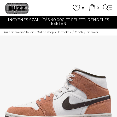
0
0
INGYENES SZÁLLÍTÁS 40.000 FT FELETTI RENDELÉS
ESETÉN
Buzz Sneakers Station - Online shop
Termékek
Cipők
Sneaker