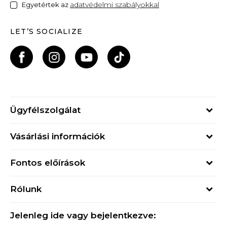
adatvédelmi szabályokkal
Egyetértek az
LET’S SOCIALIZE
Ügyfélszolgálat
Hétfő - Péntek
Vásárlási információk
09h - 17h
Rendelés állapota
online@buzzsneakers.hu
Fontos előírások
Szállítási információk
+36 1 765 4 765
Általános szerződési feltételek
Visszatérítések
Rólunk
Adatvédelmi politika
Panaszok
Buzz concept
Sport & Bonus szabályzata
Ajándékkártya
Jelenleg ide vagy bejelentkezve:
Buzz márkák