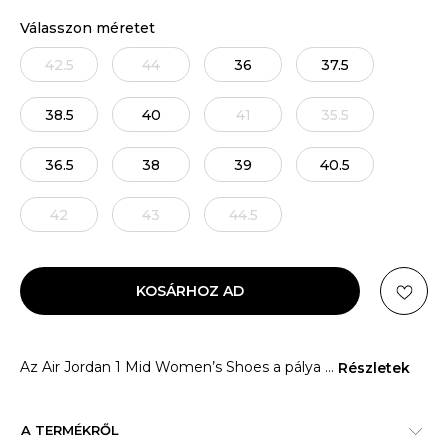
Válasszon méretet
42.5
44
36
37.5
38.5
40
41
35.5
36.5
38
39
40.5
42
43
44.5
KOSÁRHOZ AD
Az Air Jordan 1 Mid Women’s Shoes a pálya
...
Részletek
A TERMÉKRŐL