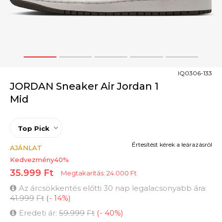
1
2
3
4
5
IQ0306-133
JORDAN Sneaker Air Jordan 1
Mid
Top Pick
Értesítést kérek a leárazásról
AJÁNLAT
Kedvezmény
40
%
35.999
Ft
Megtakarítás:
24.000
Ft
Az árcsökkentés előtti 30 nap legalacsonyabb ára:
41.999
Ft
(
-
14
%
)
Eredeti ár:
59.999
Ft
(
-
40
%
)