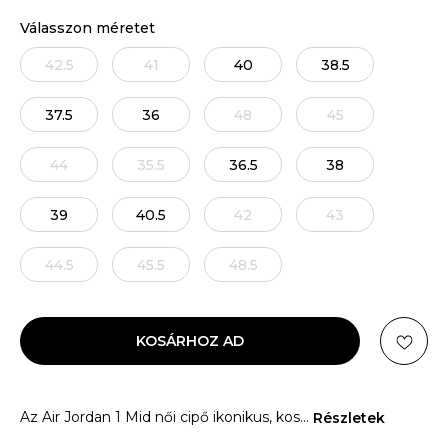
Válasszon méretet
42.5
41
40
38.5
37.5
36
48
45
44
35.5
36.5
38
39
40.5
42
43
44.5
45.5
48.5
KOSÁRHOZ AD
Az Air Jordan 1 Mid női cipő ikonikus, kos
...
Részletek