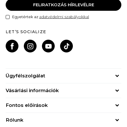
FELIRATKOZÁS HÍRLEVÉLRE
adatvédelmi szabályokkal
Egyetértek az
LET’S SOCIALIZE
Ügyfélszolgálat
Hétfő - Péntek
Vásárlási információk
09h - 17h
Rendelés állapota
online@buzzsneakers.hu
Fontos előírások
Szállítási információk
+36 1 765 4 765
Általános szerződési feltételek
Visszatérítések
Rólunk
Adatvédelmi politika
Panaszok