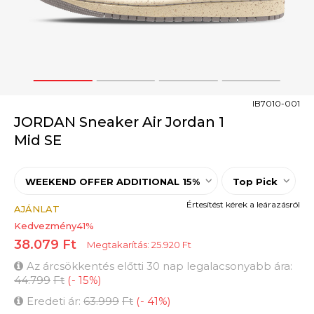
1
2
3
4
IB7010-001
JORDAN Sneaker Air Jordan 1
Mid SE
WEEKEND OFFER ADDITIONAL 15%
Top Pick
Értesítést kérek a leárazásról
AJÁNLAT
Kedvezmény
41
%
38.079
Ft
Megtakarítás:
25.920
Ft
Az árcsökkentés előtti 30 nap legalacsonyabb ára:
44.799
Ft
(
-
15
%
)
Eredeti ár:
63.999
Ft
(
-
41
%
)