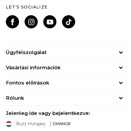
LET’S SOCIALIZE
Ügyfélszolgálat
Hétfő - Péntek
Vásárlási információk
09h - 17h
Rendelés állapota
online@buzzsneakers.hu
Fontos előírások
Szállítási információk
+36 1 765 4 765
Általános szerződési feltételek
Visszatérítések
Rólunk
Adatvédelmi politika
Panaszok
Buzz concept
Sport & Bonus szabályzata
Ajándékkártya
Jelenleg ide vagy bejelentkezve:
Buzz márkák
Buzz Hungary
CHANGE
Üzletek