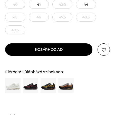
40
41
42.5
44
45
46
47.5
48.5
49.5
KOSÁRHOZ AD
Elérhető különböző színekben: