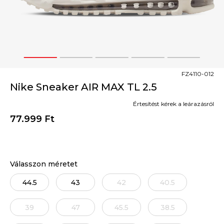
1
2
3
4
5
FZ4110-012
Nike Sneaker AIR MAX TL 2.5
Értesítést kérek a leárazásról
77.999
Ft
Válasszon méretet
44.5
43
42
40.5
39
47
45.5
38.5