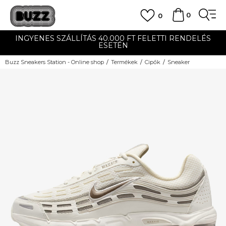
0
0
INGYENES SZÁLLÍTÁS 40.000 FT FELETTI RENDELÉS
ESETÉN
Buzz Sneakers Station - Online shop
Termékek
Cipők
Sneaker