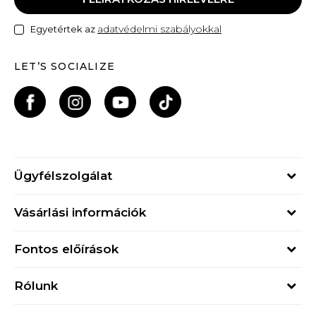
adatvédelmi szabályokkal
Egyetértek az
LET’S SOCIALIZE
Ügyfélszolgálat
Hétfő - Péntek
Vásárlási információk
09h - 17h
Rendelés állapota
online@buzzsneakers.hu
Fontos előírások
Szállítási információk
+36 1 765 4 765
Általános szerződési feltételek
Visszatérítések
Rólunk
Adatvédelmi politika
Panaszok
Buzz concept