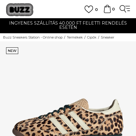
0
0
INGYENES SZÁLLÍTÁS 40.000 FT FELETTI RENDELÉS
ESETÉN
Buzz Sneakers Station - Online shop
Termékek
Cipők
Sneaker
NEW