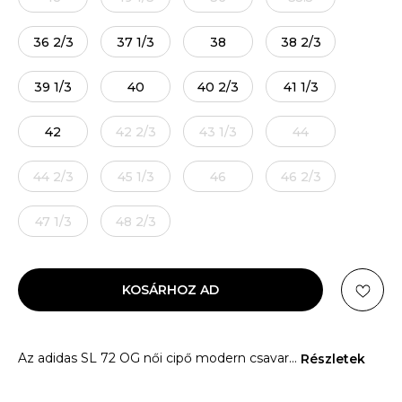
36 2/3
37 1/3
38
38 2/3
39 1/3
40
40 2/3
41 1/3
42
42 2/3
43 1/3
44
44 2/3
45 1/3
46
46 2/3
47 1/3
48 2/3
KOSÁRHOZ AD
Az adidas SL 72 OG női cipő modern csavar
...
Részletek