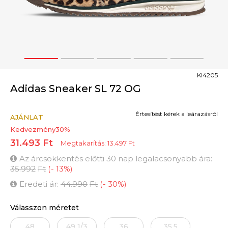
1
2
3
4
5
KI4205
Adidas Sneaker SL 72 OG
Értesítést kérek a leárazásról
AJÁNLAT
Kedvezmény
30
%
31.493
Ft
Megtakarítás:
13.497
Ft
Az árcsökkentés előtti 30 nap legalacsonyabb ára:
35.992
Ft
(
-
13
%
)
Eredeti ár:
44.990
Ft
(
-
30
%
)
Válasszon méretet
48
49 1/3
36
35.5