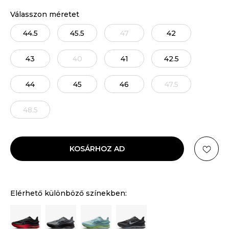
Válasszon méretet
44.5
45.5
47
42
43
40
41
42.5
44
45
46
47.5
48.5
KOSÁRHOZ AD
Elérhető különböző színekben: