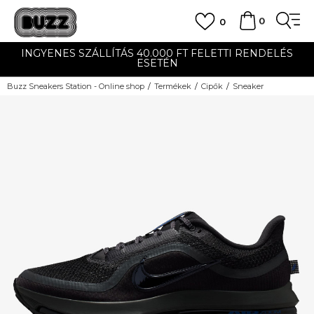
0
0
INGYENES SZÁLLÍTÁS 40.000 FT FELETTI RENDELÉS
ESETÉN
Buzz Sneakers Station - Online shop
Termékek
Cipők
Sneaker