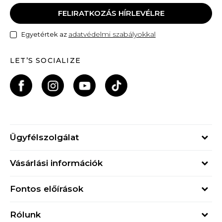
FELIRATKOZÁS HÍRLEVÉLRE
adatvédelmi szabályokkal
Egyetértek az
LET’S SOCIALIZE
Ügyfélszolgálat
Hétfő - Péntek
Vásárlási információk
09h - 17h
Rendelés állapota
online@buzzsneakers.hu
Fontos előírások
Szállítási információk
+36 1 765 4 765
Általános szerződési feltételek
Visszatérítések
Rólunk