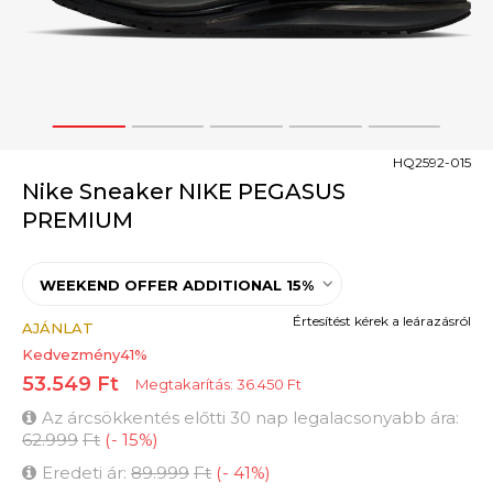
1
2
3
4
5
HQ2592-015
Nike Sneaker NIKE PEGASUS
PREMIUM
WEEKEND OFFER ADDITIONAL 15%
Értesítést kérek a leárazásról
AJÁNLAT
Kedvezmény
41
%
53.549
Ft
Megtakarítás:
36.450
Ft
Az árcsökkentés előtti 30 nap legalacsonyabb ára:
62.999
Ft
(
-
15
%
)
Eredeti ár:
89.999
Ft
(
-
41
%
)