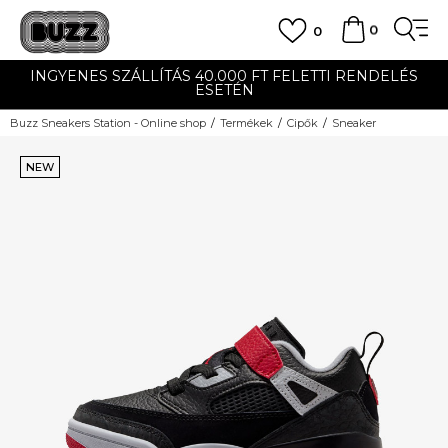
0
0
INGYENES SZÁLLÍTÁS 40.000 FT FELETTI RENDELÉS
ESETÉN
Buzz Sneakers Station - Online shop
Termékek
Cipők
Sneaker
NEW