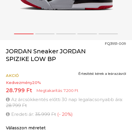
1
2
3
4
5
FQ3951-009
JORDAN Sneaker JORDAN
SPIZIKE LOW BP
Értesítést kérek a leárazásról
AKCIÓ
Kedvezmény
20
%
28.799
Ft
Megtakarítás:
7.200
Ft
Az árcsökkentés előtti 30 nap legalacsonyabb ára:
28.799
Ft
Eredeti ár:
35.999
Ft
(
-
20
%
)
Válasszon méretet