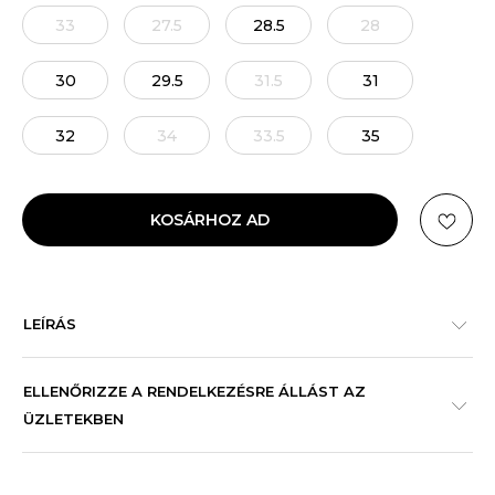
33
27.5
28.5
28
30
29.5
31.5
31
32
34
33.5
35
KOSÁRHOZ AD
LEÍRÁS
ELLENŐRIZZE A RENDELKEZÉSRE ÁLLÁST AZ
ÜZLETEKBEN