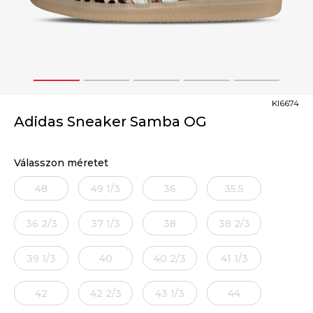
1
2
3
4
5
KI6674
Adidas Sneaker Samba OG
Válasszon méretet
48
49 1/3
36
35.5
36 2/3
37 1/3
38
38 2/3
39 1/3
40
40 2/3
41 1/3
42
42 2/3
43 1/3
44