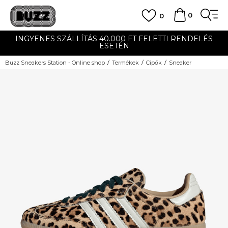
0
0
INGYENES SZÁLLÍTÁS 40.000 FT FELETTI RENDELÉS
ESETÉN
Buzz Sneakers Station - Online shop
Termékek
Cipők
Sneaker