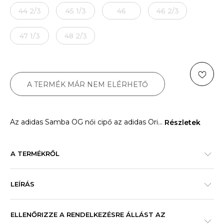
44 2/3
45 1/3
46
46 2/3
47 1/3
48 2/3
A TERMÉK MÁR NEM ELÉRHETŐ
Az adidas Samba OG női cipő az adidas Ori
...
Részletek
A TERMÉKRŐL
LEÍRÁS
ELLENŐRIZZE A RENDELKEZÉSRE ÁLLÁST AZ