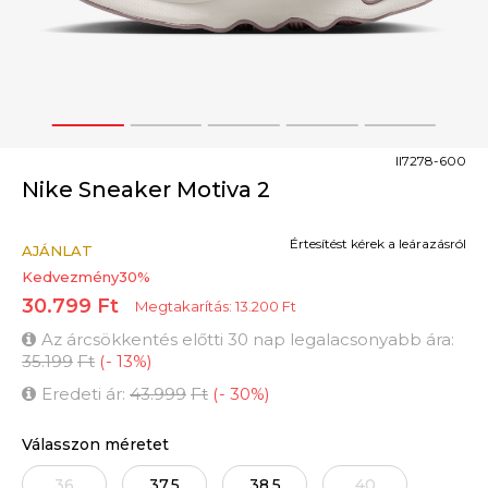
1
2
3
4
5
II7278-600
Nike Sneaker Motiva 2
Értesítést kérek a leárazásról
AJÁNLAT
Kedvezmény
30
%
30.799
Ft
Megtakarítás:
13.200
Ft
Az árcsökkentés előtti 30 nap legalacsonyabb ára:
35.199
Ft
(
-
13
%
)
Eredeti ár:
43.999
Ft
(
-
30
%
)
Válasszon méretet
36
37.5
38.5
40