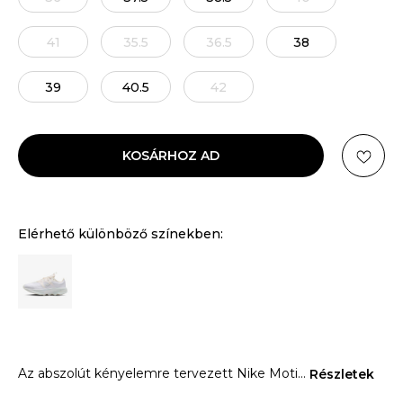
41
35.5
36.5
38
39
40.5
42
KOSÁRHOZ AD
Elérhető különböző színekben:
Az abszolút kényelemre tervezett Nike Moti
...
Részletek