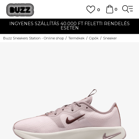
0
0
INGYENES SZÁLLÍTÁS 40.000 FT FELETTI RENDELÉS
ESETÉN
Buzz Sneakers Station - Online shop
Termékek
Cipők
Sneaker