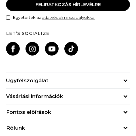
FELIRATKOZÁS HÍRLEVÉLRE
adatvédelmi szabályokkal
Egyetértek az
LET’S SOCIALIZE
Ügyfélszolgálat
Hétfő - Péntek
Vásárlási információk
09h - 17h
Rendelés állapota
online@buzzsneakers.hu
Fontos előírások
Szállítási információk
+36 1 765 4 765
Általános szerződési feltételek
Visszatérítések
Rólunk
Adatvédelmi politika
Panaszok