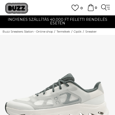
0
0
INGYENES SZÁLLÍTÁS 40.000 FT FELETTI RENDELÉS
ESETÉN
Buzz Sneakers Station - Online shop
Termékek
Cipők
Sneaker