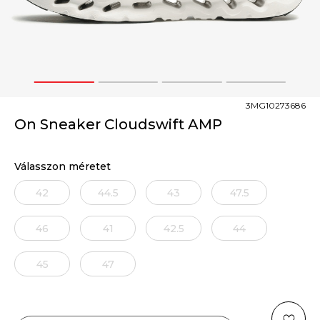
1
2
3
4
3MG10273686
On Sneaker Cloudswift AMP
Válasszon méretet
42
44.5
43
47.5
46
41
42.5
44
45
47