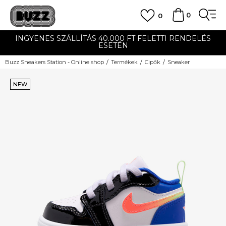
0
0
INGYENES SZÁLLÍTÁS 40.000 FT FELETTI RENDELÉS
ESETÉN
Buzz Sneakers Station - Online shop
Termékek
Cipők
Sneaker
NEW