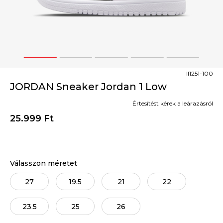
1
2
3
4
5
II1251-100
JORDAN Sneaker Jordan 1 Low
Értesítést kérek a leárazásról
25.999
Ft
Válasszon méretet
27
19.5
21
22
23.5
25
26