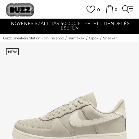
0
0
INGYENES SZÁLLÍTÁS 40.000 FT FELETTI RENDELÉS
ESETÉN
Buzz Sneakers Station - Online shop
Termékek
Cipők
Sneaker
NEW