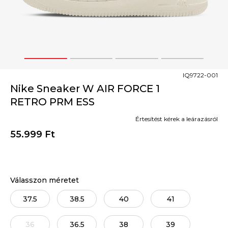
1
2
3
4
IQ9722-001
Nike Sneaker W AIR FORCE 1
RETRO PRM ESS
Értesítést kérek a leárazásról
55.999
Ft
Válasszon méretet
37.5
38.5
40
41
36
36.5
38
39