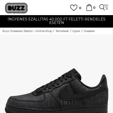
0
0
INGYENES SZÁLLÍTÁS 40.000 FT FELETTI RENDELÉS
ESETÉN
Buzz Sneakers Station - Online shop
Termékek
Cipők
Sneaker