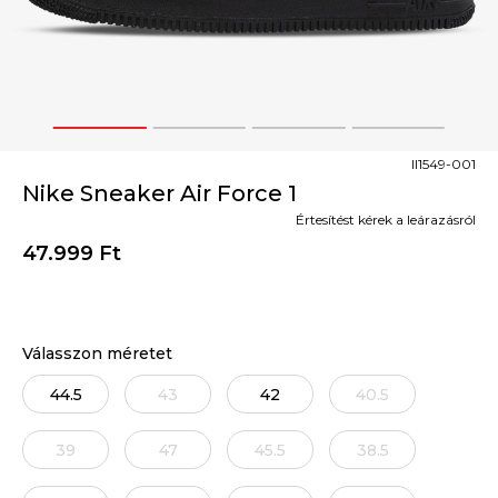
1
2
3
4
II1549-001
Nike Sneaker Air Force 1
Értesítést kérek a leárazásról
47.999
Ft
Válasszon méretet
44.5
43
42
40.5
39
47
45.5
38.5