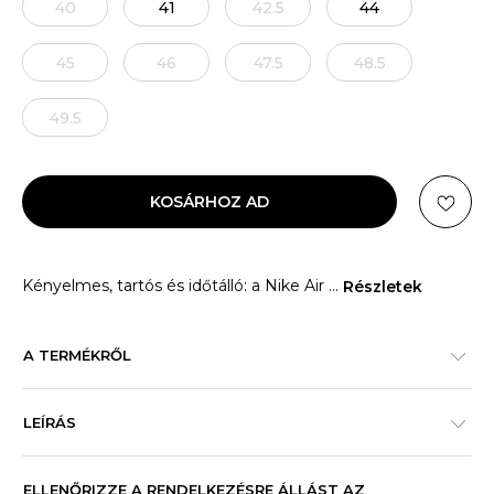
40
41
42.5
44
45
46
47.5
48.5
49.5
KOSÁRHOZ AD
Kényelmes, tartós és időtálló: a Nike Air
...
Részletek
A TERMÉKRŐL
LEÍRÁS
ELLENŐRIZZE A RENDELKEZÉSRE ÁLLÁST AZ