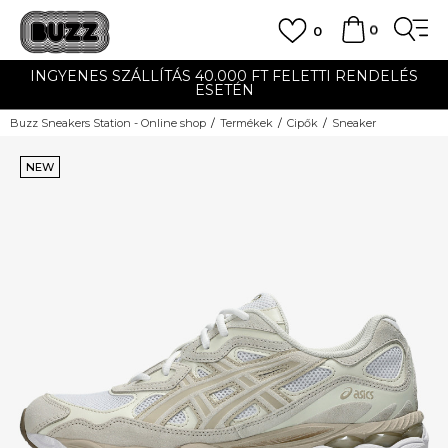
0
0
INGYENES SZÁLLÍTÁS 40.000 FT FELETTI RENDELÉS
ESETÉN
Buzz Sneakers Station - Online shop
Termékek
Cipők
Sneaker
NEW