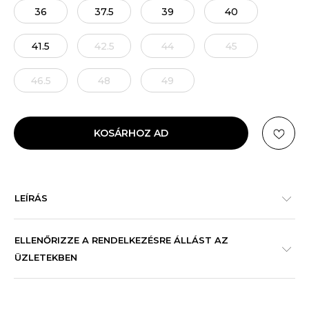
36
37.5
39
40
41.5
42.5
44
45
46.5
48
49
KOSÁRHOZ AD
LEÍRÁS
ELLENŐRIZZE A RENDELKEZÉSRE ÁLLÁST AZ
ÜZLETEKBEN