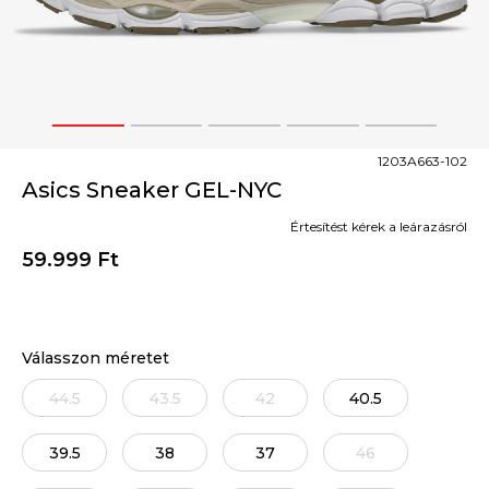
1
2
3
4
5
1203A663-102
Asics Sneaker GEL-NYC
Értesítést kérek a leárazásról
59.999
Ft
Válasszon méretet
44.5
43.5
42
40.5
39.5
38
37
46