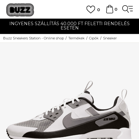
0
0
INGYENES SZÁLLÍTÁS 40.000 FT FELETTI RENDELÉS
ESETÉN
Buzz Sneakers Station - Online shop
Termékek
Cipők
Sneaker