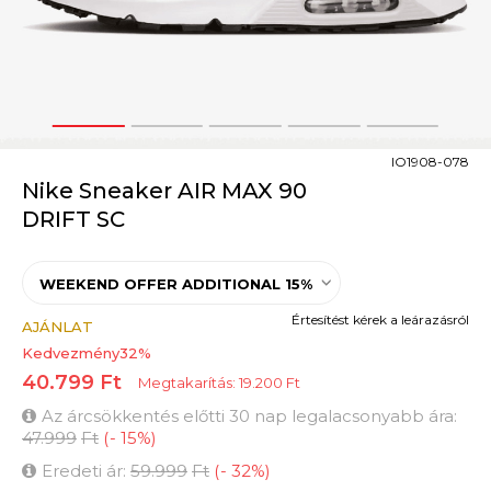
1
2
3
4
5
IO1908-078
Nike Sneaker AIR MAX 90
DRIFT SC
WEEKEND OFFER ADDITIONAL 15%
Értesítést kérek a leárazásról
AJÁNLAT
Kedvezmény
32
%
40.799
Ft
Megtakarítás:
19.200
Ft
Az árcsökkentés előtti 30 nap legalacsonyabb ára:
47.999
Ft
(
-
15
%
)
Eredeti ár:
59.999
Ft
(
-
32
%
)