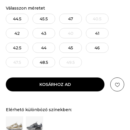
Válasszon méretet
44.5
45.5
47
40.5
42
43
40
41
42.5
44
45
46
47.5
48.5
49.5
KOSÁRHOZ AD
Elérhető különböző színekben: