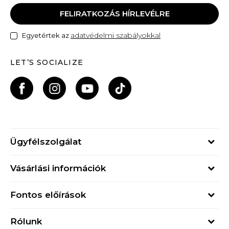
FELIRATKOZÁS HÍRLEVÉLRE
adatvédelmi szabályokkal
Egyetértek az
LET’S SOCIALIZE
Ügyfélszolgálat
Hétfő - Péntek
Vásárlási információk
09h - 17h
Rendelés állapota
online@buzzsneakers.hu
Fontos előírások
Szállítási információk
+36 1 765 4 765
Általános szerződési feltételek
Visszatérítések
Rólunk